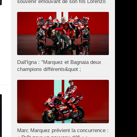
souvenir émouvant de son fils Lorenzo
Dall'Igna : "Marquez et Bagnaia deux
champions différents&quot ;
Marc Marquez prévient la concurrence :