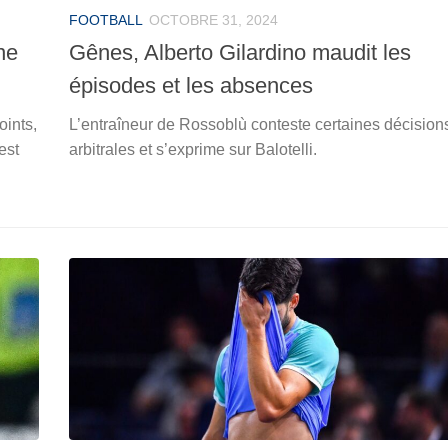
FOOTBALL
OCTOBRE 31, 2024
ne
Gênes, Alberto Gilardino maudit les
épisodes et les absences
oints,
L’entraîneur de Rossoblù conteste certaines décision
est
arbitrales et s’exprime sur Balotelli.