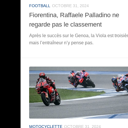
FOOTBALL
OCTOBRE 31, 2024
Fiorentina, Raffaele Palladino ne
regarde pas le classement
Après le succès sur le Genoa, la Viola est troisi
mais l’entraîneur n’y pense pas.
MOTOCYCLETTE
OCTOBRE 31, 2024