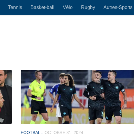
Tennis
Basket-ball
Vélo
Rugby
Autres-Sports
FOOTBALL
OCTOBRE 31, 2024