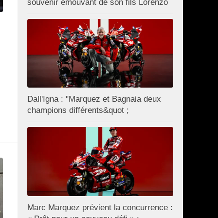
souvenir émouvant de son fils Lorenzo
Dall'Igna : "Marquez et Bagnaia deux
champions différents&quot ;
Marc Marquez prévient la concurrence :