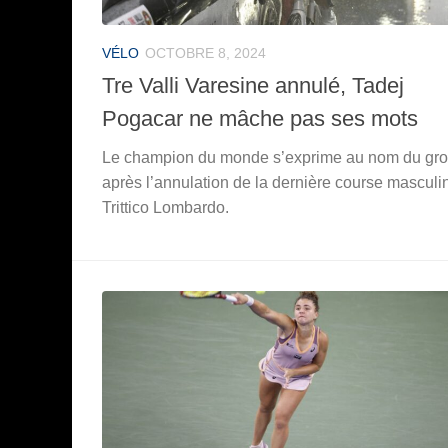
VÉLO
OCTOBRE 8, 2024
Tre Valli Varesine annulé, Tadej
Pogacar ne mâche pas ses mots
Le champion du monde s’exprime au nom du gr
après l’annulation de la dernière course masculi
Trittico Lombardo.