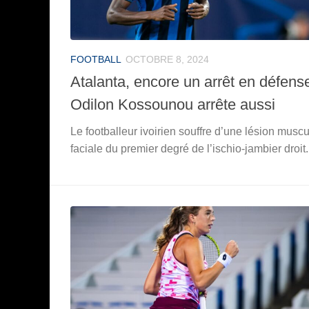
FOOTBALL
OCTOBRE 8, 2024
Atalanta, encore un arrêt en défense
Odilon Kossounou arrête aussi
Le footballeur ivoirien souffre d’une lésion muscu
faciale du premier degré de l’ischio-jambier droit.