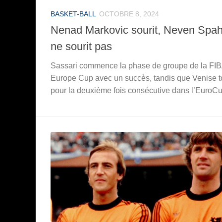
BASKET-BALL
OCTOBRE 8, 2024
Nenad Markovic sourit, Neven Spah
ne sourit pas
Sassari commence la phase de groupe de la FI
Europe Cup avec un succès, tandis que Venise 
pour la deuxième fois consécutive dans l’EuroCu