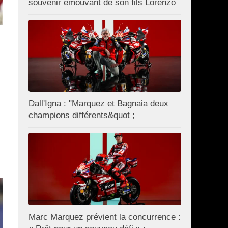
souvenir émouvant de son fils Lorenzo
Dall'Igna : "Marquez et Bagnaia deux
champions différents&quot ;
Marc Marquez prévient la concurrence :