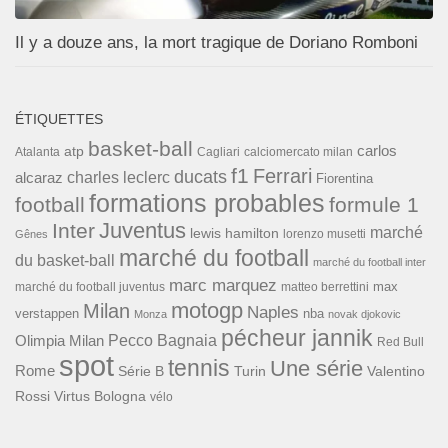
Il y a douze ans, la mort tragique de Doriano Romboni
ÉTIQUETTES
basket-ball
carlos
atp
Cagliari
calciomercato milan
Atalanta
f1
Ferrari
ducats
alcaraz
charles leclerc
Fiorentina
formations probables
football
formule 1
Inter
Juventus
marché
lewis hamilton
lorenzo musetti
Gênes
marché du football
du basket-ball
marché du football inter
marc marquez
max
marché du football juventus
matteo berrettini
motogp
Milan
Naples
verstappen
nba
Monza
novak djokovic
pécheur jannik
Pecco Bagnaia
Olimpia Milan
Red Bull
spot
tennis
Une série
Rome
Turin
Valentino
Série B
Rossi
Virtus Bologna
vélo