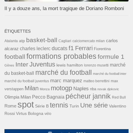
Il y a douze ans, la mort tragique de Doriano Romboni
ÉTIQUETTES
basket-ball
carlos
atp
Cagliari
calciomercato milan
Atalanta
f1
Ferrari
ducats
alcaraz
charles leclerc
Fiorentina
formations probables
football
formule 1
Inter
Juventus
marché
lewis hamilton
lorenzo musetti
Gênes
marché du football
du basket-ball
marché du football inter
marc marquez
max
marché du football juventus
matteo berrettini
motogp
Milan
Naples
verstappen
nba
Monza
novak djokovic
pécheur jannik
Pecco Bagnaia
Olimpia Milan
Red Bull
spot
tennis
Une série
Rome
Turin
Valentino
Série B
Rossi
Virtus Bologna
vélo