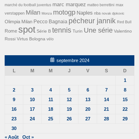
marc marquez
max
marché du football juventus
matteo berrettini
motogp
Milan
Naples
verstappen
nba
Monza
novak djokovic
pécheur jannik
Pecco Bagnaia
Olimpia Milan
Red Bull
spot
tennis
Une série
Rome
Turin
Valentino
Série B
Rossi
Virtus Bologna
vélo
septembre 2024
L
M
M
J
V
S
D
1
2
3
4
5
6
7
8
9
10
11
12
13
14
15
16
17
18
19
20
21
22
23
24
25
26
27
28
29
30
« Août
Oct »