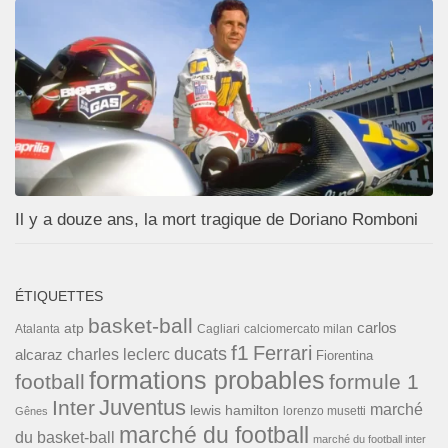
Il y a douze ans, la mort tragique de Doriano Romboni
ÉTIQUETTES
basket-ball
carlos
atp
Cagliari
calciomercato milan
Atalanta
f1
Ferrari
ducats
alcaraz
charles leclerc
Fiorentina
formations probables
football
formule 1
Inter
Juventus
marché
lewis hamilton
lorenzo musetti
Gênes
marché du football
du basket-ball
marché du football inter