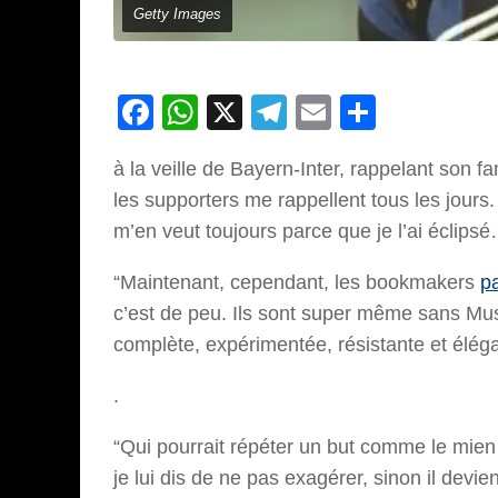
Getty Images
Facebook
WhatsApp
X
Telegram
Email
Partage
à la veille de Bayern-Inter, rappelant son
les supporters me rappellent tous les jour
m’en veut toujours parce que je l’ai éclipsé
“Maintenant, cependant, les bookmakers
p
c’est de peu. Ils sont super même sans Mus
complète, expérimentée, résistante et élég
.
“Qui pourrait répéter un but comme le mie
je lui dis de ne pas exagérer, sinon il devi