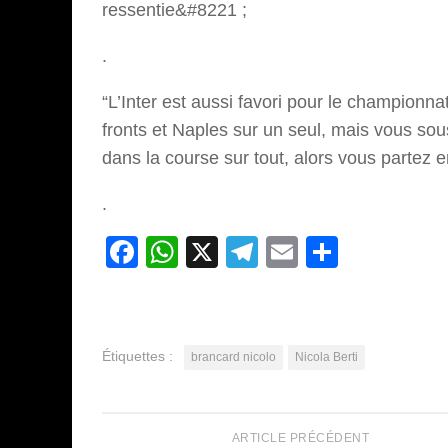
ressentie&#8221 ;
.
“L’Inter est aussi favori pour le championna
fronts et Naples sur un seul, mais vous sous
dans la course sur tout, alors vous partez 
.
Facebook
WhatsApp
X
Telegram
Email
Partage
Étiquettes :
brancard nicolo
Nicola Berti
ARTICLE PRÉCÉDENT