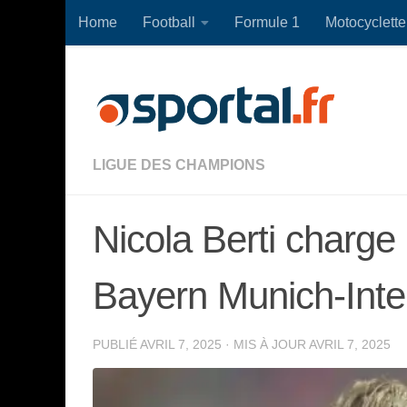
Home
Football
Formule 1
Motocyclette
Skip to content
LIGUE DES CHAMPIONS
Nicola Berti charge
Bayern Munich-Inte
PUBLIÉ
AVRIL 7, 2025
· MIS À JOUR
AVRIL 7, 2025