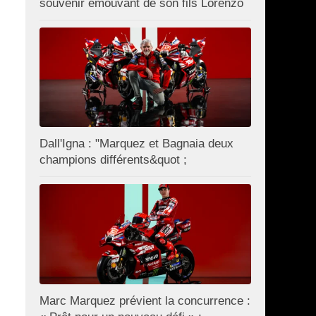
souvenir émouvant de son fils Lorenzo
Dall'Igna : "Marquez et Bagnaia deux
champions différents&quot ;
Marc Marquez prévient la concurrence :