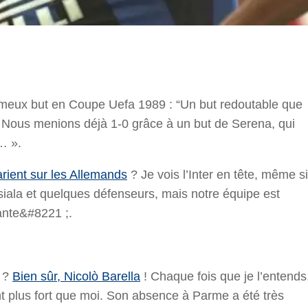
r
 fameux but en Coupe Uefa 1989 : “Un but redoutable que
s. Nous menions déjà 1-0 grâce à un but de Serena, qui
… ».
arient sur les Allemands
? Je vois l’Inter en tête, même si
iala et quelques défenseurs, mais notre équipe est
ante&#8221 ;.
n ?
Bien sûr, Nicolò Barella
! Chaque fois que je l’entends
ent plus fort que moi. Son absence à Parme a été très