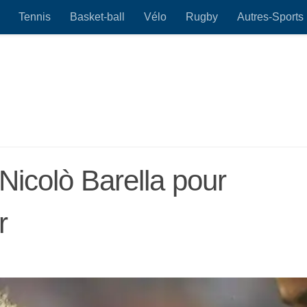
Tennis
Basket-ball
Vélo
Rugby
Autres-Sports
 Nicolò Barella pour
r