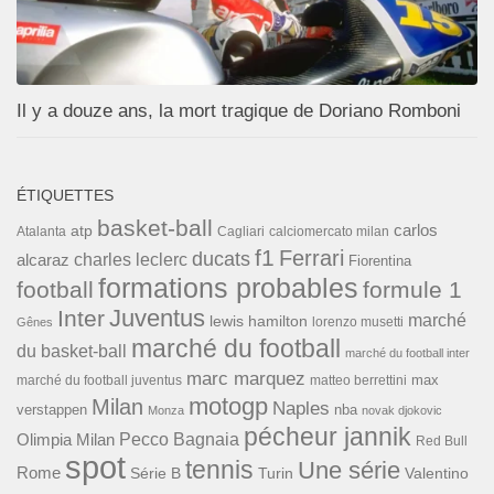
Il y a douze ans, la mort tragique de Doriano Romboni
ÉTIQUETTES
basket-ball
carlos
atp
Cagliari
calciomercato milan
Atalanta
f1
Ferrari
ducats
alcaraz
charles leclerc
Fiorentina
formations probables
football
formule 1
Inter
Juventus
marché
lewis hamilton
lorenzo musetti
Gênes
marché du football
du basket-ball
marché du football inter
marc marquez
max
marché du football juventus
matteo berrettini
motogp
Milan
Naples
verstappen
nba
Monza
novak djokovic
pécheur jannik
Pecco Bagnaia
Olimpia Milan
Red Bull
spot
tennis
Une série
Rome
Turin
Valentino
Série B