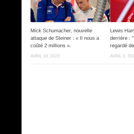
Mick Schumacher, nouvelle
Lewis Hami
attaque de Steiner : « Il nous a
derrière :
coûté 2 millions ».
regardé de
AVRIL 10, 2023
AVRIL 3, 20