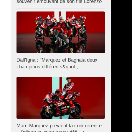
souvenir émouvant de son fils Lorenzo
Dall'Igna : "Marquez et Bagnaia deux
champions différents&quot ;
Marc Marquez prévient la concurrence :