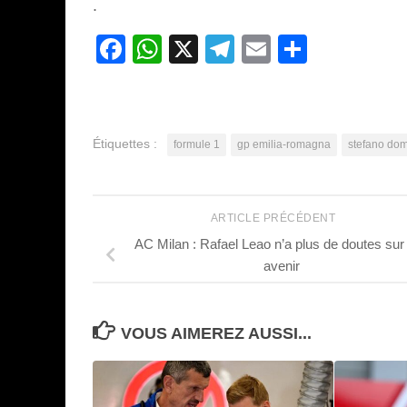
.
Facebook
WhatsApp
X
Telegram
Email
Partage
Étiquettes :
formule 1
gp emilia-romagna
stefano dom
ARTICLE PRÉCÉDENT
AC Milan : Rafael Leao n’a plus de doutes sur
avenir
VOUS AIMEREZ AUSSI...