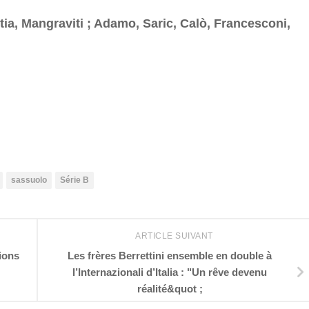
tia, Mangraviti ; Adamo, Saric, Calò, Francesconi,
er
sassuolo
Série B
ARTICLE SUIVANT
ions
Les frères Berrettini ensemble en double à
l’Internazionali d’Italia : "Un rêve devenu
réalité&quot ;