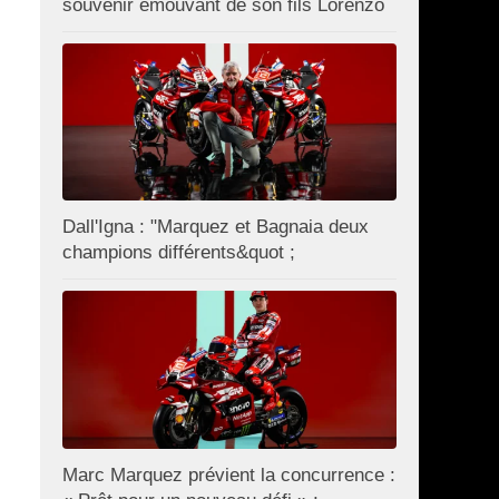
souvenir émouvant de son fils Lorenzo
Dall'Igna : "Marquez et Bagnaia deux
champions différents&quot ;
Marc Marquez prévient la concurrence :