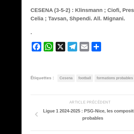
CESENA (3-5-2) : Klinsmann ; Ciofi, Pres
Celia ; Tavsan, Shpendi. All. Mignani.
.
Facebook
WhatsApp
X
Telegram
Email
Partag
Étiquettes :
Cesena
football
formations probables
ARTICLE PRÉCÉDENT
Ligue 1 2024-2025 : PSG-Nice, les composit
probables