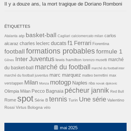
Il y a douze ans, la mort tragique de Doriano Romboni
ÉTIQUETTES
basket-ball
carlos
atp
Cagliari
calciomercato milan
Atalanta
f1
Ferrari
ducats
alcaraz
charles leclerc
Fiorentina
formations probables
football
formule 1
Inter
Juventus
marché
lewis hamilton
lorenzo musetti
Gênes
marché du football
du basket-ball
marché du football inter
marc marquez
max
marché du football juventus
matteo berrettini
motogp
Milan
Naples
verstappen
nba
Monza
novak djokovic
pécheur jannik
Pecco Bagnaia
Olimpia Milan
Red Bull
spot
tennis
Une série
Rome
Turin
Valentino
Série B
Rossi
Virtus Bologna
vélo
mai 2025