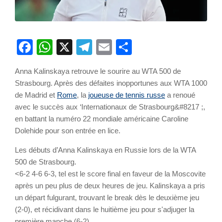
Facebook
WhatsApp
X
Telegram
Email
Partager
Anna Kalinskaya retrouve le sourire au WTA 500 de
Strasbourg. Après des défaites inopportunes aux WTA 1000
de Madrid et
Rome
, la
joueuse de tennis russe
a renoué
avec le succès aux ‘Internationaux de Strasbourg&#8217 ;,
en battant la numéro 22 mondiale américaine Caroline
Dolehide pour son entrée en lice.
Les débuts d’Anna Kalinskaya en Russie lors de la WTA
500 de Strasbourg.
<6-2 4-6 6-3, tel est le score final en faveur de la Moscovite
après un peu plus de deux heures de jeu. Kalinskaya a pris
un départ fulgurant, trouvant le break dès le deuxième jeu
(2-0), et récidivant dans le huitième jeu pour s'adjuger la
première manche (6-2).