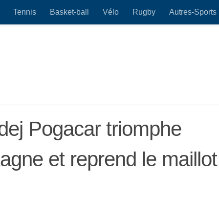
Tennis
Basket-ball
Vélo
Rugby
Autres-Sports
adej Pogacar triomphe
agne et reprend le maillot