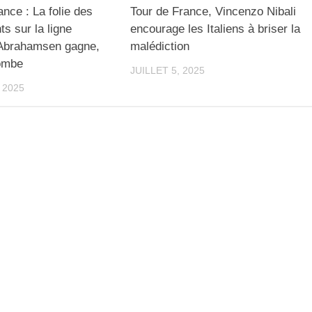
ance : La folie des
Tour de France, Vincenzo Nibali
ts sur la ligne
encourage les Italiens à briser la
. Abrahamsen gagne,
malédiction
ombe
JUILLET 5, 2025
 2025