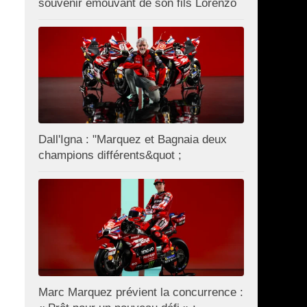
souvenir émouvant de son fils Lorenzo
Dall'Igna : "Marquez et Bagnaia deux
champions différents&quot ;
Marc Marquez prévient la concurrence :