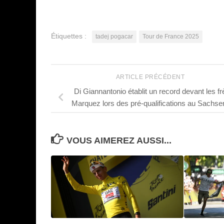
Étiquettes :
tadej pogacar
Tour de France 2025
ARTICLE PRÉCÉDENT
Di Giannantonio établit un record devant les fr
Marquez lors des pré-qualifications au Sachse
VOUS AIMEREZ AUSSI...