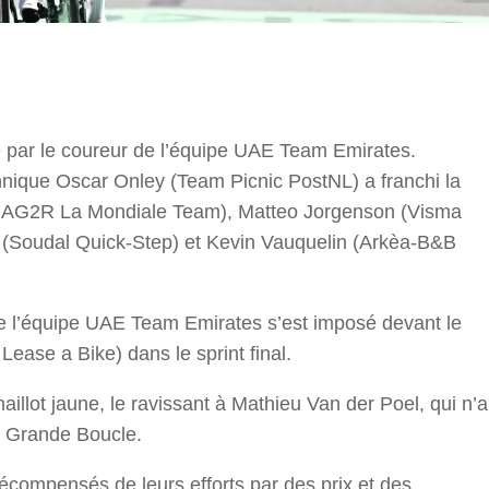
r
 par le coureur de l’équipe UAE Team Emirates.
nnique Oscar Onley (Team Picnic PostNL) a franchi la
lon AG2R La Mondiale Team), Matteo Jorgenson (Visma
(Soudal Quick-Step) et Kevin Vauquelin (Arkèa-B&B
 de l’équipe UAE Team Emirates s’est imposé devant le
ase a Bike) dans le sprint final.
maillot jaune, le ravissant à Mathieu Van der Poel, qui n’a
a Grande Boucle.
écompensés de leurs efforts par des prix et des