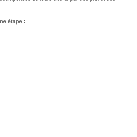
me étape :
r