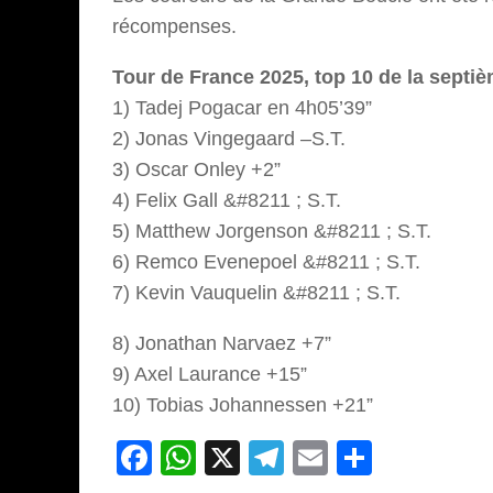
récompenses.
Tour de France 2025, top 10 de la septiè
1) Tadej Pogacar en 4h05’39”
2) Jonas Vingegaard –S.T.
3) Oscar Onley +2”
4) Felix Gall &#8211 ; S.T.
5) Matthew Jorgenson &#8211 ; S.T.
6) Remco Evenepoel &#8211 ; S.T.
7) Kevin Vauquelin &#8211 ; S.T.
8) Jonathan Narvaez +7”
9) Axel Laurance +15”
10) Tobias Johannessen +21”
Facebook
WhatsApp
X
Telegram
Email
Partage