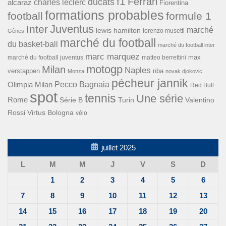
f1
Ferrari
ducats
alcaraz
charles leclerc
Fiorentina
formations probables
football
formule 1
Inter
Juventus
marché
lewis hamilton
lorenzo musetti
Gênes
marché du football
du basket-ball
marché du football inter
marc marquez
max
marché du football juventus
matteo berrettini
motogp
Milan
Naples
verstappen
nba
Monza
novak djokovic
pécheur jannik
Pecco Bagnaia
Olimpia Milan
Red Bull
spot
tennis
Une série
Rome
Turin
Valentino
Série B
Rossi
Virtus Bologna
vélo
juillet 2025
L
M
M
J
V
S
D
1
2
3
4
5
6
7
8
9
10
11
12
13
14
15
16
17
18
19
20