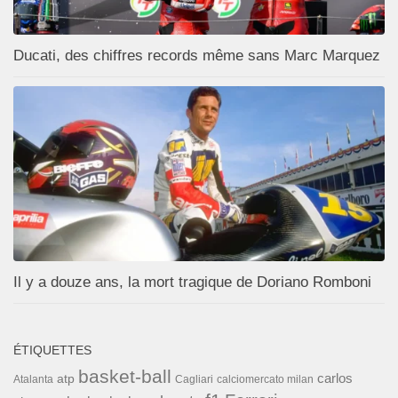
Ducati, des chiffres records même sans Marc Marquez
Il y a douze ans, la mort tragique de Doriano Romboni
ÉTIQUETTES
basket-ball
carlos
atp
Cagliari
calciomercato milan
Atalanta