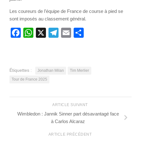
Les coureurs de l’équipe de France de course à pied se
sont imposés au classement général.
Facebook
WhatsApp
X
Telegram
Email
Partager
Étiquettes :
Jonathan Milan
Tim Merlier
Tour de France 2025
ARTICLE SUIVANT
Wimbledon : Jannik Sinner part désavantagé face
à Carlos Alcaraz
ARTICLE PRÉCÉDENT