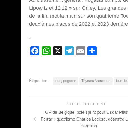
Lipowitz et 12’12 » sur Onley. Les grandes
de la fin, met la main sur son quatrième T
deuxièmes places de 2022 et 2023 derrièr
.
Facebook
WhatsApp
X
Telegram
Email
Partage
Étiquettes :
tadej pogacar
Thymen Arensman
tour de
ARTICLE PRÉCÉDENT
GP de Belgique, pole sprint pour Oscar Piast
Ferrari : quatrième Charles Leclerc, désastre 
Hamilton