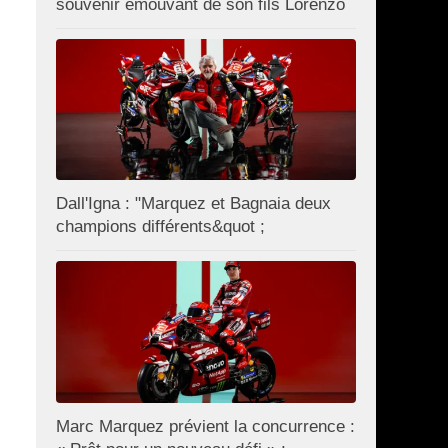
souvenir émouvant de son fils Lorenzo
Dall'Igna : "Marquez et Bagnaia deux
champions différents&quot ;
Marc Marquez prévient la concurrence :