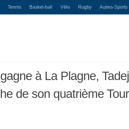
Tennis
Basket-ball
Vélo
Rugby
Autres-Sports
agne à La Plagne, Tadej
he de son quatrième Tour