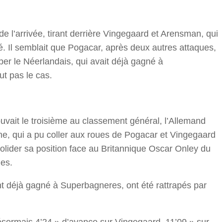
e l’arrivée, tirant derrière Vingegaard et Arensman, qui
hé. Il semblait que Pogacar, après deux autres attaques,
er le Néerlandais, qui avait déjà gagné à
t pas le cas.
uvait le troisième au classement général, l’Allemand
e, qui a pu coller aux roues de Pogacar et Vingegaard
solider sa position face au Britannique Oscar Onley du
es.
t déjà gagné à Superbagneres, ont été rattrapés par
sormais 4’24 » d’avance sur Vingegaard, 11’09 » sur