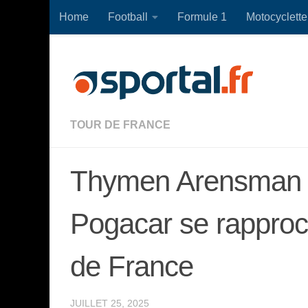
Home
Football
Formule 1
Motocyclette
Skip to content
TOUR DE FRANCE
Thymen Arensman g
Pogacar se rapproc
de France
JUILLET 25, 2025