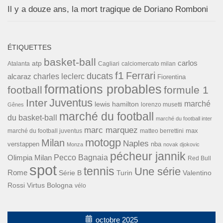
Il y a douze ans, la mort tragique de Doriano Romboni
ÉTIQUETTES
basket-ball
carlos
atp
Cagliari
calciomercato milan
Atalanta
f1
Ferrari
ducats
alcaraz
charles leclerc
Fiorentina
formations probables
football
formule 1
Inter
Juventus
marché
lewis hamilton
lorenzo musetti
Gênes
marché du football
du basket-ball
marché du football inter
marc marquez
max
marché du football juventus
matteo berrettini
motogp
Milan
Naples
verstappen
nba
Monza
novak djokovic
pécheur jannik
Pecco Bagnaia
Olimpia Milan
Red Bull
spot
tennis
Une série
Rome
Turin
Valentino
Série B
Rossi
Virtus Bologna
vélo
octobre 2025