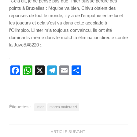
“Cela dit, je ne pense pas que l’Inter puisse perdre des
points à Bruxelles : l’équipe va bien, Chivu obtient des
réponses de tout le monde, il y a de l’empathie entre lui et
les joueurs et cela s’est vu dans cette accolade à
l’Olimpico. L’Inter m’a toujours convaincu, ils ont été
dominants même dans le match à élimination directe contre
la Juve&#8220 ;.
.
Facebook
WhatsApp
X
Telegram
Email
Partager
Étiquettes :
Inter
marco materazzi
ARTICLE SUIVANT