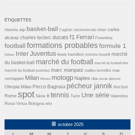
ÉTIQUETTES
basket-ball
carlos
atp
Cagliari
calciomercato milan
Atalanta
f1
Ferrari
ducats
alcaraz
charles leclerc
Fiorentina
formations probables
football
formule 1
Inter
Juventus
marché
lewis hamilton
lorenzo musetti
Gênes
marché du football
du basket-ball
marché du football inter
marc marquez
max
marché du football juventus
matteo berrettini
motogp
Milan
Naples
verstappen
nba
Monza
novak djokovic
pécheur jannik
Pecco Bagnaia
Olimpia Milan
Red Bull
spot
tennis
Une série
Rome
Turin
Valentino
Série B
Rossi
Virtus Bologna
vélo
octobre 2025
L
M
M
J
V
S
D