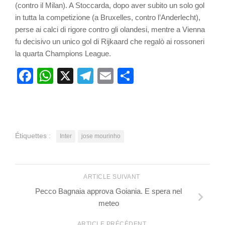
(contro il Milan). A Stoccarda, dopo aver subito un solo gol
in tutta la competizione (a Bruxelles, contro l’Anderlecht),
perse ai calci di rigore contro gli olandesi, mentre a Vienna
fu decisivo un unico gol di Rijkaard che regalò ai rossoneri
la quarta Champions League.
Facebook
WhatsApp
X
Telegram
Email
Partager
Étiquettes :
Inter
jose mourinho
ARTICLE SUIVANT
Pecco Bagnaia approva Goiania. E spera nel
meteo
ARTICLE PRÉCÉDENT