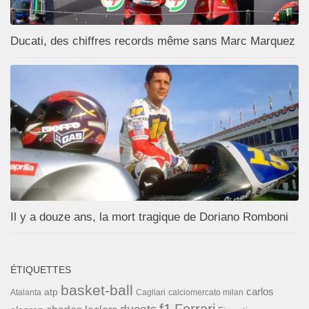
Ducati, des chiffres records même sans Marc Marquez
Il y a douze ans, la mort tragique de Doriano Romboni
ÉTIQUETTES
basket-ball
carlos
atp
Cagliari
calciomercato milan
Atalanta
f1
Ferrari