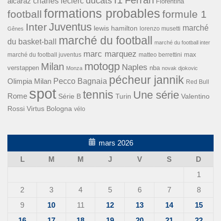
ducats
alcaraz
charles leclerc
Fiorentina
formations probables
football
formule 1
Inter
Juventus
marché
lewis hamilton
lorenzo musetti
Gênes
marché du football
du basket-ball
marché du football inter
marc marquez
max
marché du football juventus
matteo berrettini
motogp
Milan
Naples
verstappen
nba
Monza
novak djokovic
pécheur jannik
Pecco Bagnaia
Olimpia Milan
Red Bull
spot
tennis
Une série
Rome
Turin
Valentino
Série B
Rossi
Virtus Bologna
vélo
mars 2026
L
M
M
J
V
S
D
1
2
3
4
5
6
7
8
9
10
11
12
13
14
15
16
17
18
19
20
21
22