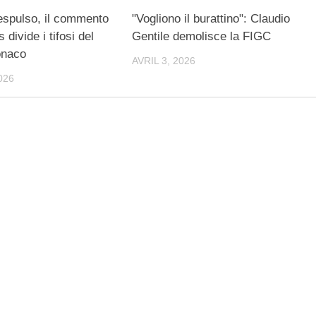
espulso, il commento
"Vogliono il burattino": Claudio
 divide i tifosi del
Gentile demolisce la FIGC
onaco
AVRIL 3, 2026
026