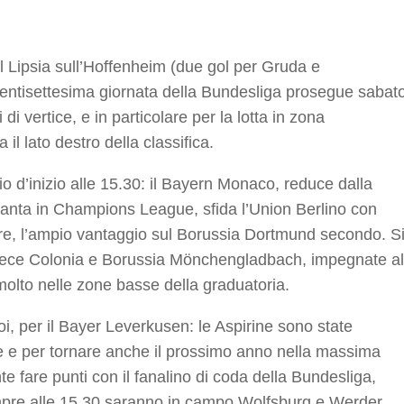
r
el Lipsia sull’Hoffenheim (due gol per Gruda e
a ventisettesima giornata della Bundesliga prosegue sabat
di vertice, e in particolare per la lotta in zona
l lato destro della classifica.
o d’inizio alle 15.30: il Bayern Monaco, reduce dalla
Atalanta in Champions League, sfida l’Union Berlino con
are, l’ampio vantaggio sul Borussia Dortmund secondo. S
invece Colonia e Borussia Mönchengladbach, impegnate al
olto nelle zone basse della graduatoria.
i, per il Bayer Leverkusen: le Aspirine sono state
e e per tornare anche il prossimo anno nella massima
fare punti con il fanalino di coda della Bundesliga,
empre alle 15.30 saranno in campo Wolfsburg e Werder