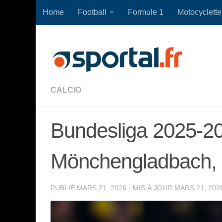
Home
Football
Formule 1
Motocyclette
Skip to content
CALCIO
Bundesliga 2025-20
Mönchengladbach, le
PUBLIÉ
MARS 21, 2026
· MIS À JOUR
MARS 21, 202