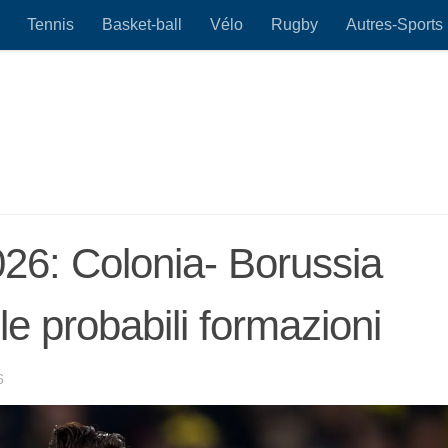
Tennis
Basket-ball
Vélo
Rugby
Autres-Sports
26: Colonia- Borussia
 probabili formazioni
6