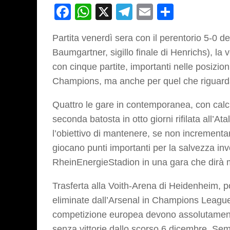
Facebook
WhatsApp
X
Telegram
Email
Partage
Partita venerdì sera con il perentorio 5-0 d
Baumgartner, sigillo finale di Henrichs), l
con cinque partite, importanti nelle posizioni 
Champions, ma anche per quel che riguarda i
Quattro le gare in contemporanea, con calci
seconda batosta in otto giorni rifilata all’
l’obiettivo di mantenere, se non increment
giocano punti importanti per la salvezza 
RheinEnergieStadion in una gara che dirà m
Trasferta alla Voith-Arena di Heidenheim, po
eliminate dall’Arsenal in Champions Leagu
competizione europea devono assolutamente 
senza vittorie dallo scorso 6 dicembre. S