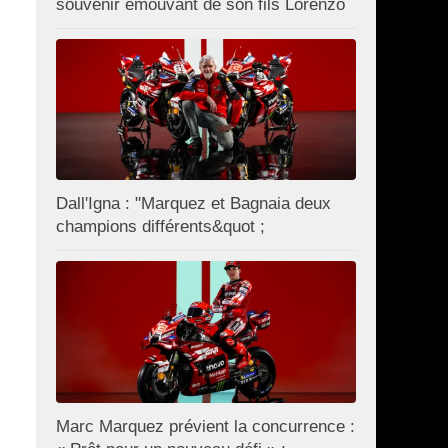
souvenir émouvant de son fils Lorenzo
Dall'Igna : "Marquez et Bagnaia deux
champions différents&quot ;
Marc Marquez prévient la concurrence :