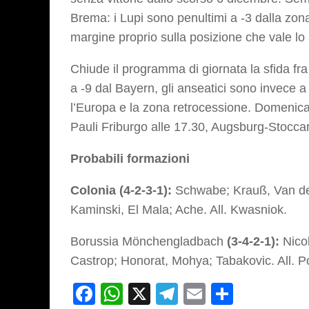
Brema: i Lupi sono penultimi a -3 dalla zon
margine proprio sulla posizione che vale lo
Chiude il programma di giornata la sfida f
a -9 dal Bayern, gli anseatici sono invece a 
l’Europa e la zona retrocessione. Domenica 
Pauli Friburgo alle 17.30, Augsburg-Stoccar
Probabili formazioni
Colonia (4-2-3-1):
Schwabe; Krauß, Van de
Kaminski, El Mala; Ache. All. Kwasniok.
Borussia Mönchengladbach
(3-4-2-1):
Nicol
Castrop; Honorat, Mohya; Tabakovic. All. P
Facebook
WhatsApp
X
Telegram
Email
Partage