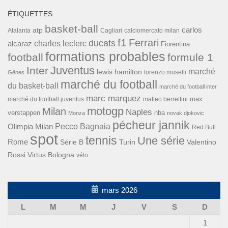
ÉTIQUETTES
basket-ball
carlos
atp
Cagliari
calciomercato milan
Atalanta
f1
Ferrari
ducats
alcaraz
charles leclerc
Fiorentina
formations probables
football
formule 1
Inter
Juventus
marché
lewis hamilton
lorenzo musetti
Gênes
marché du football
du basket-ball
marché du football inter
marc marquez
max
marché du football juventus
matteo berrettini
motogp
Milan
Naples
verstappen
nba
Monza
novak djokovic
pécheur jannik
Pecco Bagnaia
Olimpia Milan
Red Bull
spot
tennis
Une série
Rome
Turin
Valentino
Série B
Rossi
Virtus Bologna
vélo
mars 2026
L
M
M
J
V
S
D
1