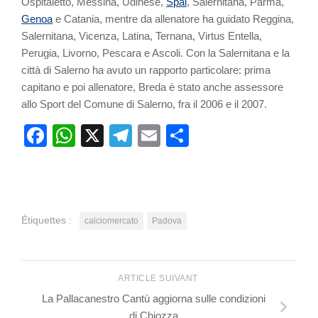
Ospitaletto, Messina, Udinese,
Spal
, Salernitana, Parma,
Genoa
e Catania, mentre da allenatore ha guidato Reggina,
Salernitana, Vicenza, Latina, Ternana, Virtus Entella,
Perugia, Livorno, Pescara e Ascoli. Con la Salernitana e la
città di Salerno ha avuto un rapporto particolare: prima
capitano e poi allenatore, Breda è stato anche assessore
allo Sport del Comune di Salerno, fra il 2006 e il 2007.
Facebook
WhatsApp
X
Telegram
Email
Partager
Étiquettes :
calciomercato
Padova
ARTICLE SUIVANT
La Pallacanestro Cantù aggiorna sulle condizioni
di Chiozza