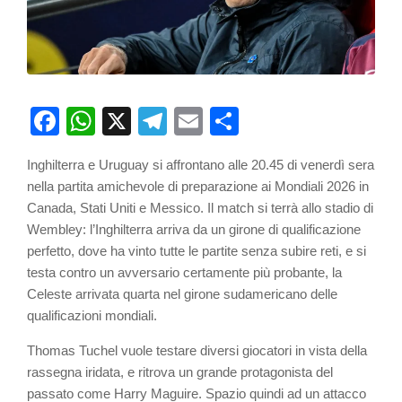
Facebook
WhatsApp
X
Telegram
Email
Partager
Inghilterra e Uruguay si affrontano alle 20.45 di venerdì sera
nella partita amichevole di preparazione ai Mondiali 2026 in
Canada, Stati Uniti e Messico. Il match si terrà allo stadio di
Wembley: l’Inghilterra arriva da un girone di qualificazione
perfetto, dove ha vinto tutte le partite senza subire reti, e si
testa contro un avversario certamente più probante, la
Celeste arrivata quarta nel girone sudamericano delle
qualificazioni mondiali.
Thomas Tuchel vuole testare diversi giocatori in vista della
rassegna iridata, e ritrova un grande protagonista del
passato come Harry Maguire. Spazio quindi ad un attacco