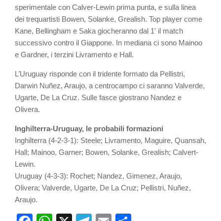
sperimentale con Calver-Lewin prima punta, e sulla linea
dei trequartisti Bowen, Solanke, Grealish. Top player come
Kane, Bellingham e Saka giocheranno dal 1′ il match
successivo contro il Giappone. In mediana ci sono Mainoo
e Gardner, i terzini Livramento e Hall.
L’Uruguay risponde con il tridente formato da Pellistri,
Darwin Nuñez, Araujo, a centrocampo ci saranno Valverde,
Ugarte, De La Cruz. Sulle fasce giostrano Nandez e
Olivera.
Inghilterra-Uruguay, le probabili formazioni
Inghilterra (4-2-3-1): Steele; Livramento, Maguire, Quansah,
Hall; Mainoo, Garner; Bowen, Solanke, Grealish; Calvert-
Lewin.
Uruguay (4-3-3): Rochet; Nandez, Gimenez, Araujo,
Olivera; Valverde, Ugarte, De La Cruz; Pellistri, Nuñez,
Araujo.