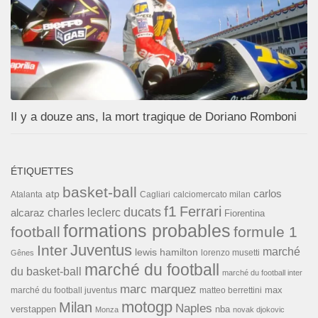
Il y a douze ans, la mort tragique de Doriano Romboni
ÉTIQUETTES
basket-ball
carlos
atp
Cagliari
calciomercato milan
Atalanta
f1
Ferrari
ducats
alcaraz
charles leclerc
Fiorentina
formations probables
football
formule 1
Inter
Juventus
marché
lewis hamilton
lorenzo musetti
Gênes
marché du football
du basket-ball
marché du football inter
marc marquez
max
marché du football juventus
matteo berrettini
motogp
Milan
Naples
verstappen
nba
Monza
novak djokovic