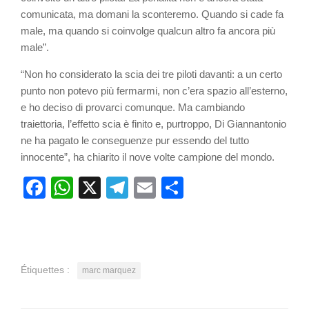
comunicata, ma domani la sconteremo. Quando si cade fa
male, ma quando si coinvolge qualcun altro fa ancora più
male”.
“Non ho considerato la scia dei tre piloti davanti: a un certo
punto non potevo più fermarmi, non c’era spazio all’esterno,
e ho deciso di provarci comunque. Ma cambiando
traiettoria, l’effetto scia è finito e, purtroppo, Di Giannantonio
ne ha pagato le conseguenze pur essendo del tutto
innocente”, ha chiarito il nove volte campione del mondo.
Facebook
WhatsApp
X
Telegram
Email
Partager
Étiquettes :
marc marquez