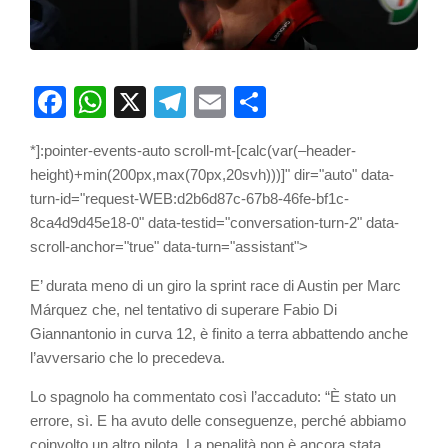
Facebook
WhatsApp
X
Telegram
Email
Partager
*]:pointer-events-auto scroll-mt-[calc(var(–header-
height)+min(200px,max(70px,20svh)))]" dir="auto" data-
turn-id="request-WEB:d2b6d87c-67b8-46fe-bf1c-
8ca4d9d45e18-0" data-testid="conversation-turn-2" data-
scroll-anchor="true" data-turn="assistant">
E’ durata meno di un giro la sprint race di Austin per Marc
Márquez
che, nel tentativo di superare
Fabio Di
Giannantonio
in curva 12, è finito a terra abbattendo anche
l’avversario che lo precedeva.
Lo spagnolo ha commentato così l’accaduto: “È stato un
errore, sì. E ha avuto delle conseguenze, perché abbiamo
coinvolto un altro pilota. La penalità non è ancora stata