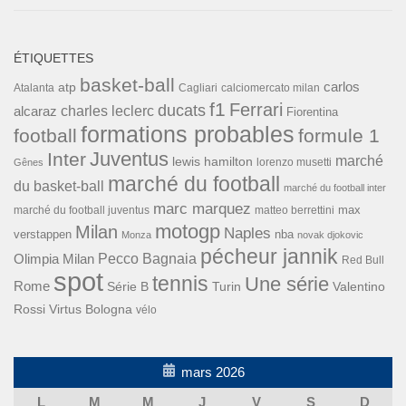
ÉTIQUETTES
basket-ball
carlos
atp
Cagliari
calciomercato milan
Atalanta
f1
Ferrari
ducats
alcaraz
charles leclerc
Fiorentina
formations probables
football
formule 1
Inter
Juventus
marché
lewis hamilton
lorenzo musetti
Gênes
marché du football
du basket-ball
marché du football inter
marc marquez
max
marché du football juventus
matteo berrettini
motogp
Milan
Naples
verstappen
nba
Monza
novak djokovic
pécheur jannik
Pecco Bagnaia
Olimpia Milan
Red Bull
spot
tennis
Une série
Rome
Turin
Valentino
Série B
Rossi
Virtus Bologna
vélo
mars 2026
L
M
M
J
V
S
D