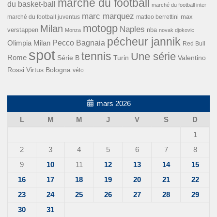
marché du football
du basket-ball
marché du football inter
marc marquez
max
marché du football juventus
matteo berrettini
motogp
Milan
Naples
verstappen
nba
Monza
novak djokovic
pécheur jannik
Pecco Bagnaia
Olimpia Milan
Red Bull
spot
tennis
Une série
Rome
Turin
Valentino
Série B
Rossi
Virtus Bologna
vélo
mars 2026
L
M
M
J
V
S
D
1
2
3
4
5
6
7
8
9
10
11
12
13
14
15
16
17
18
19
20
21
22
23
24
25
26
27
28
29
30
31