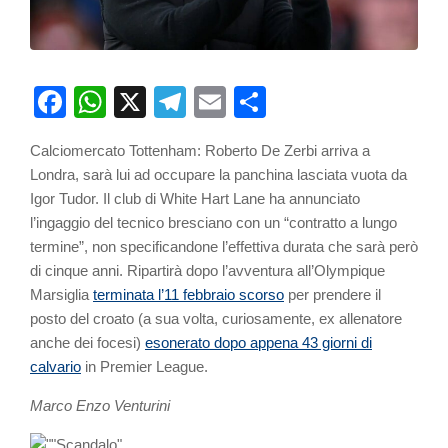
Facebook
WhatsApp
X
Telegram
Email
Partager
Calciomercato Tottenham: Roberto De Zerbi arriva a
Londra, sarà lui ad occupare la panchina lasciata vuota da
Igor Tudor. Il club di White Hart Lane ha annunciato
l’ingaggio del tecnico bresciano con un “contratto a lungo
termine”, non specificandone l’effettiva durata che sarà però
di cinque anni. Ripartirà dopo l’avventura all’Olympique
Marsiglia
terminata l’11 febbraio scorso
per prendere il
posto del croato (a sua volta, curiosamente, ex allenatore
anche dei focesi)
esonerato dopo appena 43 giorni di
calvario
in Premier League.
Marco Enzo Venturini