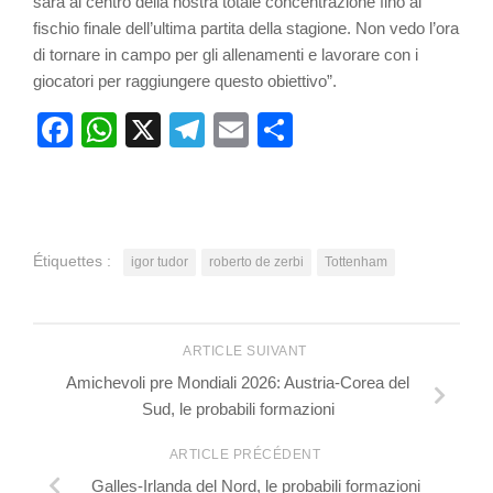
sarà al centro della nostra totale concentrazione fino al
fischio finale dell’ultima partita della stagione. Non vedo l’ora
di tornare in campo per gli allenamenti e lavorare con i
giocatori per raggiungere questo obiettivo”.
Facebook
WhatsApp
X
Telegram
Email
Partager
Étiquettes :
igor tudor
roberto de zerbi
Tottenham
ARTICLE SUIVANT
Amichevoli pre Mondiali 2026: Austria-Corea del
Sud, le probabili formazioni
ARTICLE PRÉCÉDENT
Galles-Irlanda del Nord, le probabili formazioni