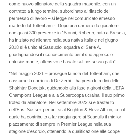
come nuovo allenatore della squadra maschile, con un
contratto a lungo termine, subordinato al rilascio del
permesso di lavoro – si legge nel comunicato emesso
martedì dal Tottenham -. Dopo una carriera da giocatore
con quasi 300 presenze in 15 anni, Roberto, nato a Brescia,
ha iniziato ad allenare nella sua nativa Italia e nel giugno
2018 si è unito al Sassuolo, squadra di Serie A,
guadagnandosi il riconoscimento per il suo approccio
entusiasmante, offensivo e basato sul possesso palla”.
“Nel maggio 2021 – prosegue la nota del Tottenham, che
riassume la carriera di De Zerbi – ha preso le redini dello
Shakhtar Donetsk, guidandolo alla fase a gironi della UEFA
Champions League e alla Supercoppa ucraina, il suo primo
trofeo da allenatore. Nel settembre 2022 si è trasferito
nell’East Sussex per unirsi al Brighton & Hove Albion, con il
quale ha contribuito a far raggiungere ai Seagulls il miglior
piazzamento di sempre in Premier League nella sua
stagione d’esordio, ottenendo la qualificazione alle coppe