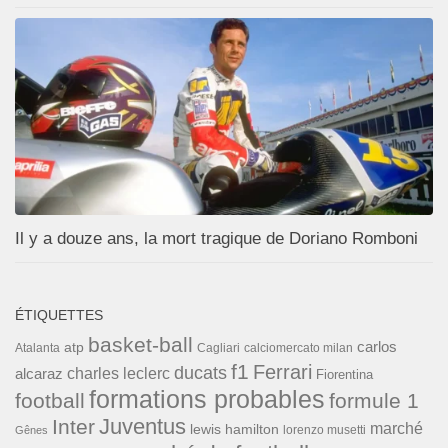
Il y a douze ans, la mort tragique de Doriano Romboni
ÉTIQUETTES
basket-ball
carlos
atp
Cagliari
calciomercato milan
Atalanta
f1
Ferrari
ducats
alcaraz
charles leclerc
Fiorentina
formations probables
football
formule 1
Inter
Juventus
marché
lewis hamilton
lorenzo musetti
Gênes