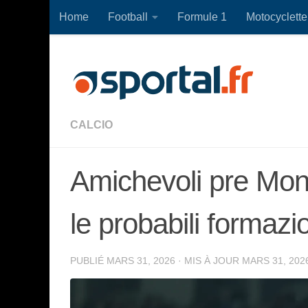
Home
Football
Formule 1
Motocyclette
Skip to content
CALCIO
Amichevoli pre Mond
le probabili formazi
PUBLIÉ
MARS 31, 2026
· MIS À JOUR
MARS 31, 202