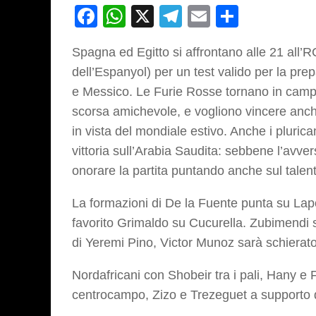
Facebook
WhatsApp
X
Telegram
Email
Partage
Spagna ed Egitto si affrontano alle 21 all’
dell’Espanyol) per un test valido per la pre
e Messico. Le Furie Rosse tornano in campo
scorsa amichevole, e vogliono vincere anch
in vista del mondiale estivo. Anche i pluric
vittoria sull’Arabia Saudita: sebbene l’avvers
onorare la partita puntando anche sul talento
La formazioni di De la Fuente punta su Lapo
favorito Grimaldo su Cucurella. Zubimendi 
di Yeremi Pino, Victor Munoz sarà schierat
Nordafricani con Shobeir tra i pali, Hany e 
centrocampo, Zizo e Trezeguet a supporto 