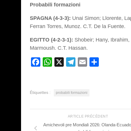
Probabili formazioni
SPAGNA (4-3-3):
Unai Simon; Llorente, Lap
Ferran Torres, Munoz. C.T. De la Fuente.
EGITTO (4-2-3-1):
Shobeir; Hany, Ibrahim, 
Marmoush. C.T. Hassan.
Facebook
WhatsApp
X
Telegram
Email
Partage
Étiquettes :
probabili formazioni
ARTICLE PRÉCÉDENT
Amichevoli pre Mondiali 2026: Olanda-Ecuador