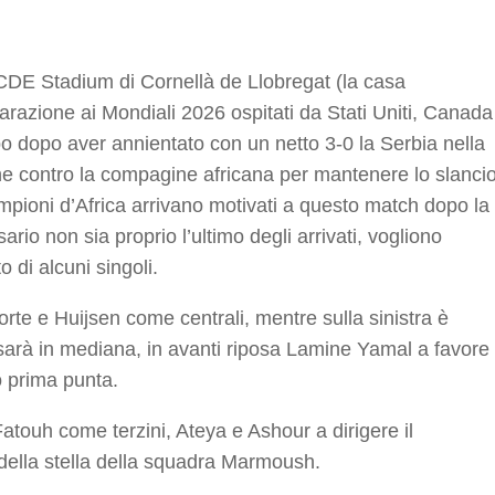
r
RCDE Stadium di Cornellà de Llobregat (la casa
parazione ai Mondiali 2026 ospitati da Stati Uniti, Canada
 dopo aver annientato con un netto 3-0 la Serbia nella
e contro la compagine africana per mantenere lo slanci
ampioni d’Africa arrivano motivati a questo match dopo la
ario non sia proprio l’ultimo degli arrivati, vogliono
 di alcuni singoli.
rte e Huijsen come centrali, mentre sulla sinistra è
sarà in mediana, in avanti riposa Lamine Yamal a favore
o prima punta.
Fatouh come terzini, Ateya e Ashour a dirigere il
della stella della squadra Marmoush.