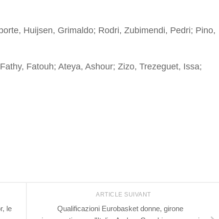
orte, Huijsen, Grimaldo; Rodri, Zubimendi, Pedri; Pino,
Fathy, Fatouh; Ateya, Ashour; Zizo, Trezeguet, Issa;
r
ARTICLE SUIVANT
, le
Qualificazioni Eurobasket donne, girone