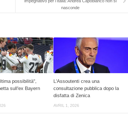
impegnativo per l'Italia: Andrea Capobianco non si
nasconde
ltima possibilità",
L'Assoutenti crea una
etta sull'ex Bayern
consultazione pubblica dopo la
disfatta di Zenica
026
AVRIL 1, 2026