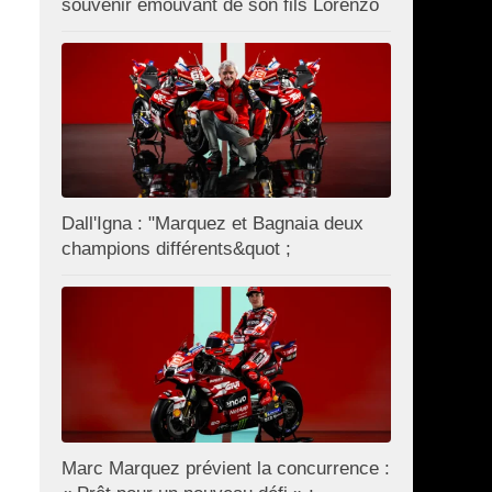
souvenir émouvant de son fils Lorenzo
Dall'Igna : "Marquez et Bagnaia deux
champions différents&quot ;
Marc Marquez prévient la concurrence :