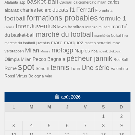
basket-ball
carlos
atp
Cagliari
calciomercato milan
Atalanta
f1
Ferrari
ducats
alcaraz
charles leclerc
Fiorentina
formations probables
football
formule 1
Inter
Juventus
marché
lewis hamilton
lorenzo musetti
Gênes
marché du football
du basket-ball
marché du football inter
marc marquez
max
marché du football juventus
matteo berrettini
motogp
Milan
Naples
verstappen
nba
Monza
novak djokovic
pécheur jannik
Pecco Bagnaia
Olimpia Milan
Red Bull
spot
tennis
Une série
Rome
Turin
Valentino
Série B
Rossi
Virtus Bologna
vélo
août 2026
L
M
M
J
V
S
D
1
2
3
4
5
6
7
8
9
10
11
12
13
14
15
16