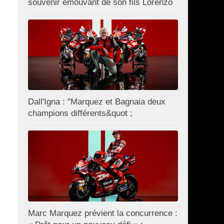
souvenir émouvant de son fils Lorenzo
Dall'Igna : "Marquez et Bagnaia deux
champions différents&quot ;
Marc Marquez prévient la concurrence :