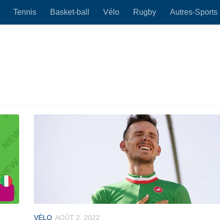
Tennis
Basket-ball
Vélo
Rugby
Autres-Sports
VÉLO
AOÛT 2, 2022