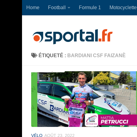
Home
Football
Formule 1
Motocyclette
Skip to content
ÉTIQUETÉ :
BARDIANI CSF FAIZANÈ
VÉLO
AOÛT 23, 2022