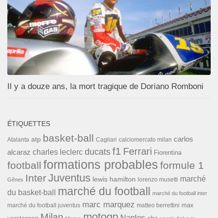
Il y a douze ans, la mort tragique de Doriano Romboni
ÉTIQUETTES
basket-ball
carlos
atp
Cagliari
calciomercato milan
Atalanta
f1
Ferrari
ducats
alcaraz
charles leclerc
Fiorentina
formations probables
football
formule 1
Inter
Juventus
marché
lewis hamilton
lorenzo musetti
Gênes
marché du football
du basket-ball
marché du football inter
marc marquez
max
marché du football juventus
matteo berrettini
motogp
Milan
Naples