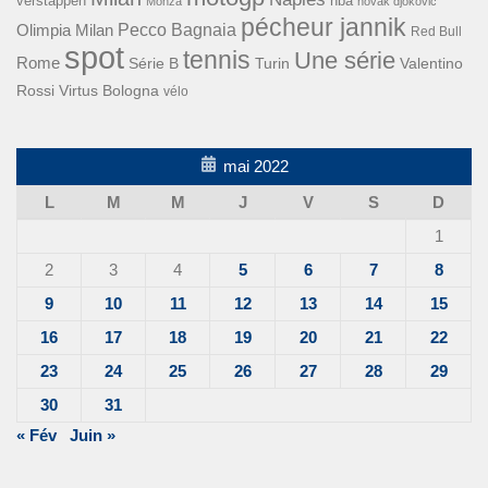
verstappen
nba
Monza
novak djokovic
pécheur jannik
Pecco Bagnaia
Olimpia Milan
Red Bull
spot
tennis
Une série
Rome
Turin
Valentino
Série B
Rossi
Virtus Bologna
vélo
mai 2022
L
M
M
J
V
S
D
1
2
3
4
5
6
7
8
9
10
11
12
13
14
15
16
17
18
19
20
21
22
23
24
25
26
27
28
29
30
31
« Fév
Juin »