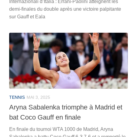
Internazionali d’Italia : Errani-Paolini atteignent les
demi-finales du double après une victoire palpitante
sur Gauff et Eala
TENNIS
MAI 3, 2025
Aryna Sabalenka triomphe à Madrid et
bat Coco Gauff en finale
En finale du tournoi WTA 1000 de Madrid, Aryna
Sabalenka a battu Coco Gauff 6-3 7-6 et a remporté le