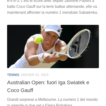
6-4 6-3, c’est le score avec lequel Jasmine Paolini a
battu Coco Gauff sur la terre battue allemande, elle va
maintenant affronter la numéro 1 mondiale Sabalenka.
TENNIS
JANVIER 22, 2023
Australian Open: fuori Iga Swiatek e
Coco Gauff
Grandi sorprese a Melbourne. La numero 1 del mondo
si arrende in due set a Elena Rybakina.