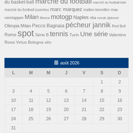
marché du football
du basket-ball
marché du football inter
marc marquez
max
marché du football juventus
matteo berrettini
motogp
Milan
Naples
verstappen
nba
Monza
novak djokovic
pécheur jannik
Pecco Bagnaia
Olimpia Milan
Red Bull
spot
tennis
Une série
Rome
Turin
Valentino
Série B
Rossi
Virtus Bologna
vélo
août 2026
L
M
M
J
V
S
D
1
2
3
4
5
6
7
8
9
10
11
12
13
14
15
16
17
18
19
20
21
22
23
24
25
26
27
28
29
30
31