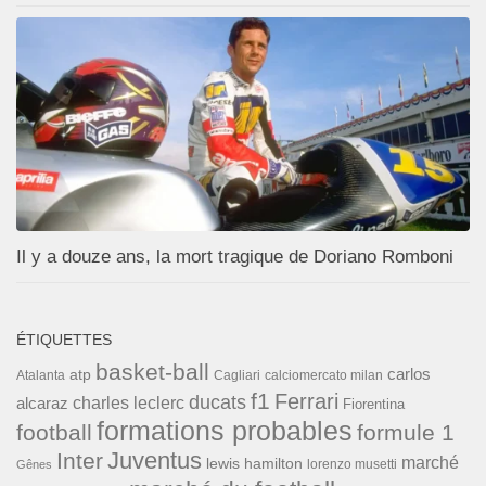
Il y a douze ans, la mort tragique de Doriano Romboni
ÉTIQUETTES
basket-ball
carlos
atp
Cagliari
calciomercato milan
Atalanta
f1
Ferrari
ducats
alcaraz
charles leclerc
Fiorentina
formations probables
football
formule 1
Inter
Juventus
marché
lewis hamilton
lorenzo musetti
Gênes