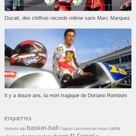
Ducati, des chiffres records même sans Marc Marquez
Il y a douze ans, la mort tragique de Doriano Romboni
ÉTIQUETTES
basket-ball
carlos
atp
Cagliari
calciomercato milan
Atalanta
f1