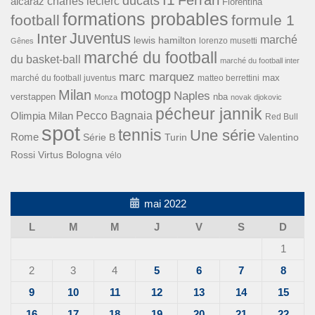
Ferrari
ducats
alcaraz
charles leclerc
Fiorentina
formations probables
football
formule 1
Inter
Juventus
marché
lewis hamilton
lorenzo musetti
Gênes
marché du football
du basket-ball
marché du football inter
marc marquez
max
marché du football juventus
matteo berrettini
motogp
Milan
Naples
verstappen
nba
Monza
novak djokovic
pécheur jannik
Pecco Bagnaia
Olimpia Milan
Red Bull
spot
tennis
Une série
Rome
Turin
Valentino
Série B
Rossi
Virtus Bologna
vélo
mai 2022
L
M
M
J
V
S
D
1
2
3
4
5
6
7
8
9
10
11
12
13
14
15
16
17
18
19
20
21
22