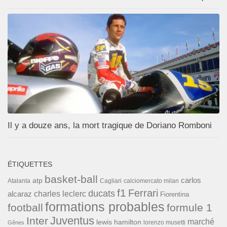
Il y a douze ans, la mort tragique de Doriano Romboni
ÉTIQUETTES
basket-ball
carlos
atp
Cagliari
calciomercato milan
Atalanta
f1
Ferrari
ducats
alcaraz
charles leclerc
Fiorentina
formations probables
football
formule 1
Inter
Juventus
marché
lewis hamilton
lorenzo musetti
Gênes