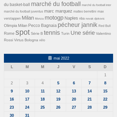
marché du football
du basket-ball
marché du football inter
marc marquez
max
marché du football juventus
matteo berrettini
motogp
Milan
Naples
verstappen
nba
Monza
novak djokovic
pécheur jannik
Pecco Bagnaia
Olimpia Milan
Red Bull
spot
tennis
Une série
Rome
Turin
Valentino
Série B
Rossi
Virtus Bologna
vélo
mai 2022
L
M
M
J
V
S
D
1
2
3
4
5
6
7
8
9
10
11
12
13
14
15
16
17
18
19
20
21
22
23
24
25
26
27
28
29
30
31