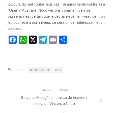
toujours du mal contre Tsitsipas, j’ai aussi perdu contre lui à
l’Open d’Australie. Nous verrons comment cela se
passera, il est certain que je devrai élever le niveau de mon
jeu pour être à son niveau, ce sera un défi intéressant et un
bon test.
Facebook
WhatsApp
X
Telegram
Email
Partager
Étiquettes :
pécheur jannik
spot
ARTICLE SUIVANT
Giovanni Malagò est pressé de trouver le
nouveau Vincenzo Nibali