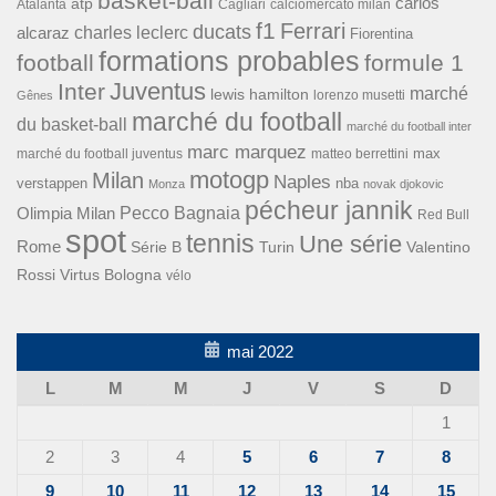
basket-ball
carlos
atp
Cagliari
calciomercato milan
Atalanta
f1
Ferrari
ducats
alcaraz
charles leclerc
Fiorentina
formations probables
football
formule 1
Inter
Juventus
marché
lewis hamilton
lorenzo musetti
Gênes
marché du football
du basket-ball
marché du football inter
marc marquez
max
marché du football juventus
matteo berrettini
motogp
Milan
Naples
verstappen
nba
Monza
novak djokovic
pécheur jannik
Pecco Bagnaia
Olimpia Milan
Red Bull
spot
tennis
Une série
Rome
Turin
Valentino
Série B
Rossi
Virtus Bologna
vélo
mai 2022
L
M
M
J
V
S
D
1
2
3
4
5
6
7
8
9
10
11
12
13
14
15