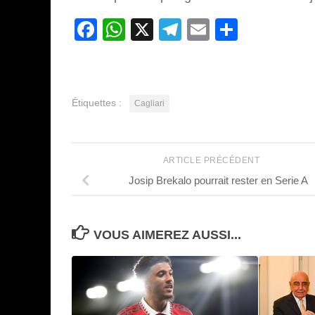
Facebook
WhatsApp
X
Telegram
Email
Partage
Étiquettes :
Cagliari
ARTICLE PRÉCÉDENT
Josip Brekalo pourrait rester en Serie A
VOUS AIMEREZ AUSSI...