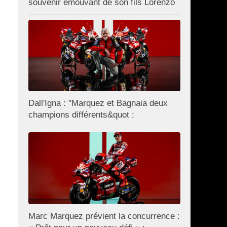
souvenir émouvant de son fils Lorenzo
Dall'Igna : "Marquez et Bagnaia deux
champions différents&quot ;
Marc Marquez prévient la concurrence :