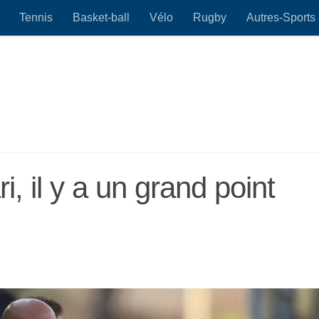
Tennis
Basket-ball
Vélo
Rugby
Autres-Sports
i, il y a un grand point