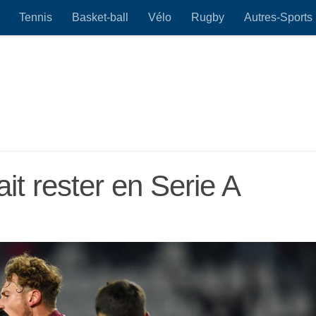
Tennis
Basket-ball
Vélo
Rugby
Autres-Sports
it rester en Serie A