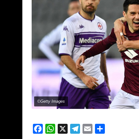
©Getty Images
Facebook
WhatsApp
X
Telegram
Email
Partage