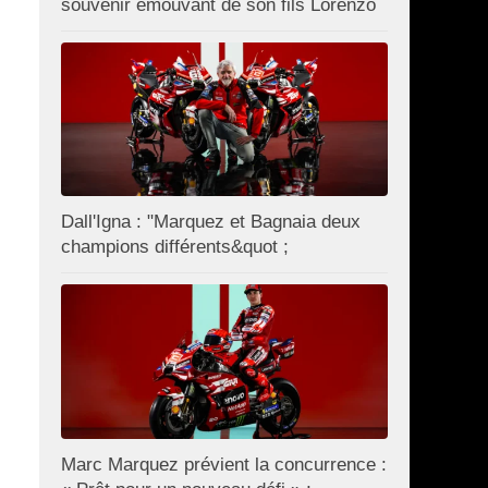
souvenir émouvant de son fils Lorenzo
Dall'Igna : "Marquez et Bagnaia deux
champions différents&quot ;
Marc Marquez prévient la concurrence :