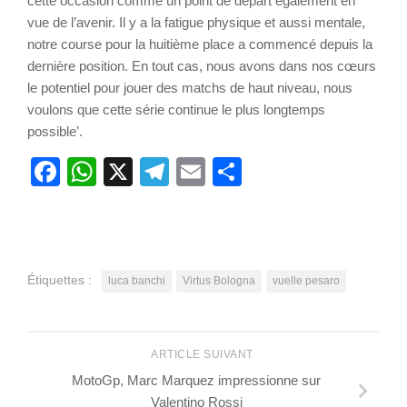
cette occasion comme un point de départ également en
vue de l’avenir. Il y a la fatigue physique et aussi mentale,
notre course pour la huitième place a commencé depuis la
dernière position. En tout cas, nous avons dans nos cœurs
le potentiel pour jouer des matchs de haut niveau, nous
voulons que cette série continue le plus longtemps
possible’.
Facebook
WhatsApp
X
Telegram
Email
Partager
Étiquettes :
luca banchi
Virtus Bologna
vuelle pesaro
ARTICLE SUIVANT
MotoGp, Marc Marquez impressionne sur
Valentino Rossi