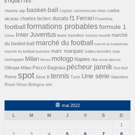
ÉTIQUETTES
basket-ball
carlos
atp
Cagliari
calciomercato milan
Atalanta
f1
Ferrari
ducats
alcaraz
charles leclerc
Fiorentina
formations probables
football
formule 1
Inter
Juventus
marché
lewis hamilton
lorenzo musetti
Gênes
marché du football
du basket-ball
marché du football inter
marc marquez
max
marché du football juventus
matteo berrettini
motogp
Milan
Naples
verstappen
nba
Monza
novak djokovic
pécheur jannik
Pecco Bagnaia
Olimpia Milan
Red Bull
spot
tennis
Une série
Rome
Turin
Valentino
Série B
Rossi
Virtus Bologna
vélo
mai 2022
L
M
M
J
V
S
D
1
2
3
4
5
6
7
8