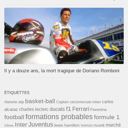
Il y a douze ans, la mort tragique de Doriano Romboni
ÉTIQUETTES
basket-ball
carlos
atp
Cagliari
calciomercato milan
Atalanta
f1
Ferrari
ducats
alcaraz
charles leclerc
Fiorentina
formations probables
football
formule 1
Inter
Juventus
marché
lewis hamilton
lorenzo musetti
Gênes