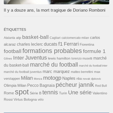
Il y a douze ans, la mort tragique de Doriano Romboni
ÉTIQUETTES
basket-ball
carlos
atp
Cagliari
calciomercato milan
Atalanta
f1
Ferrari
ducats
alcaraz
charles leclerc
Fiorentina
formations probables
football
formule 1
Inter
Juventus
marché
lewis hamilton
lorenzo musetti
Gênes
marché du football
du basket-ball
marché du football inter
marc marquez
max
marché du football juventus
matteo berrettini
motogp
Milan
Naples
verstappen
nba
Monza
novak djokovic
pécheur jannik
Pecco Bagnaia
Olimpia Milan
Red Bull
spot
tennis
Une série
Rome
Turin
Valentino
Série B
Rossi
Virtus Bologna
vélo