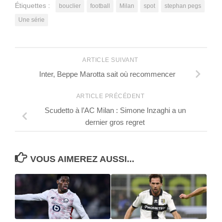
Étiquettes :
bouclier
football
Milan
spot
stephan pegs
Une série
ARTICLE SUIVANT
Inter, Beppe Marotta sait où recommencer
ARTICLE PRÉCÉDENT
Scudetto à l’AC Milan : Simone Inzaghi a un
dernier gros regret
VOUS AIMEREZ AUSSI...