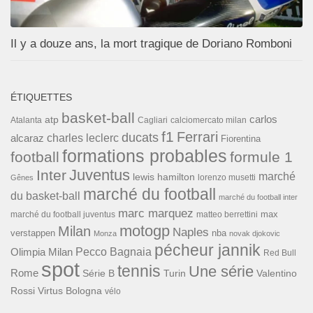
Il y a douze ans, la mort tragique de Doriano Romboni
ÉTIQUETTES
basket-ball
carlos
atp
Cagliari
calciomercato milan
Atalanta
f1
Ferrari
ducats
alcaraz
charles leclerc
Fiorentina
formations probables
football
formule 1
Inter
Juventus
marché
lewis hamilton
lorenzo musetti
Gênes
marché du football
du basket-ball
marché du football inter
marc marquez
max
marché du football juventus
matteo berrettini
motogp
Milan
Naples
verstappen
nba
Monza
novak djokovic
pécheur jannik
Pecco Bagnaia
Olimpia Milan
Red Bull
spot
tennis
Une série
Rome
Turin
Valentino
Série B
Rossi
Virtus Bologna
vélo