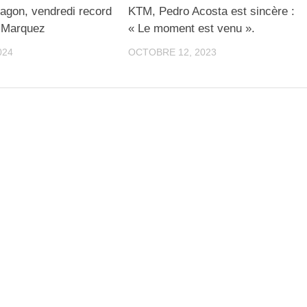
agon, vendredi record
KTM, Pedro Acosta est sincère :
 Marquez
« Le moment est venu ».
024
OCTOBRE 12, 2023