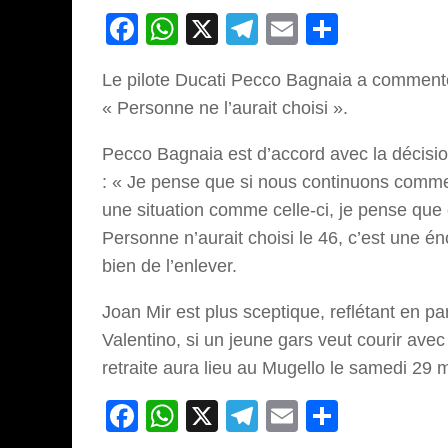
Facebook
WhatsApp
X
Telegram
Email
Partage
Le pilote Ducati Pecco Bagnaia a commenté 
« Personne ne l’aurait choisi ».
Pecco Bagnaia est d’accord avec la décisi
: « Je pense que si nous continuons comme
une situation comme celle-ci, je pense que 
Personne n’aurait choisi le 46, c’est une é
bien de l’enlever.
Joan Mir est plus sceptique, reflétant en par
Valentino, si un jeune gars veut courir avec
retraite aura lieu au Mugello le samedi 29 
Facebook
WhatsApp
X
Telegram
Email
Partage