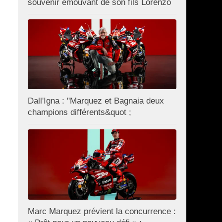
souvenir émouvant de son fils Lorenzo
Dall'Igna : "Marquez et Bagnaia deux
champions différents&quot ;
Marc Marquez prévient la concurrence :