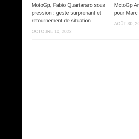
MotoGp, Fabio Quartararo sous
MotoGp Ar
pression : geste surprenant et
pour Marc
retournement de situation
AOÛT 30, 2
OCTOBRE 10, 2022