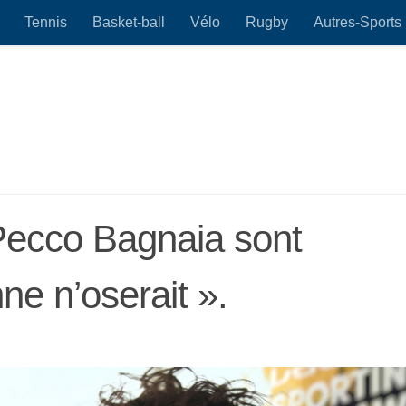
Tennis
Basket-ball
Vélo
Rugby
Autres-Sports
 Pecco Bagnaia sont
ne n’oserait ».