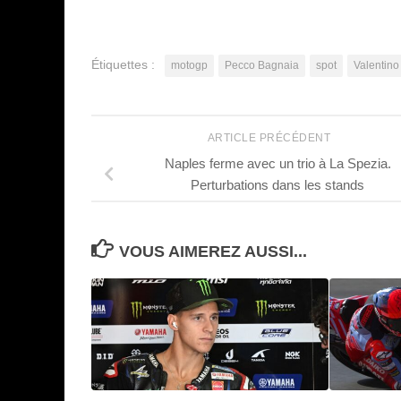
Étiquettes :
motogp
Pecco Bagnaia
spot
Valentino
ARTICLE PRÉCÉDENT
Naples ferme avec un trio à La Spezia.
Perturbations dans les stands
VOUS AIMEREZ AUSSI...