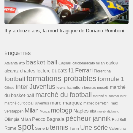
Il y a douze ans, la mort tragique de Doriano Romboni
ÉTIQUETTES
basket-ball
carlos
atp
Cagliari
calciomercato milan
Atalanta
f1
Ferrari
ducats
alcaraz
charles leclerc
Fiorentina
formations probables
football
formule 1
Inter
Juventus
marché
lewis hamilton
lorenzo musetti
Gênes
marché du football
du basket-ball
marché du football inter
marc marquez
max
marché du football juventus
matteo berrettini
motogp
Milan
Naples
verstappen
nba
Monza
novak djokovic
pécheur jannik
Pecco Bagnaia
Olimpia Milan
Red Bull
spot
tennis
Une série
Rome
Turin
Valentino
Série B