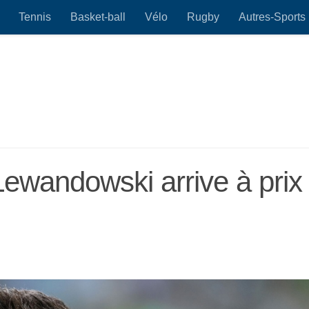
Tennis
Basket-ball
Vélo
Rugby
Autres-Sports
Lewandowski arrive à prix