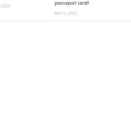
passeport tardif
 2023
MAI 5, 2025