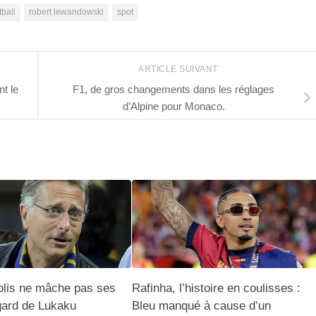
ball
robert lewandowski
spot
ARTICLE SUIVANT
t le
F1, de gros changements dans les réglages
d’Alpine pour Monaco.
olis ne mâche pas ses
Rafinha, l’histoire en coulisses :
gard de Lukaku
Bleu manqué à cause d’un