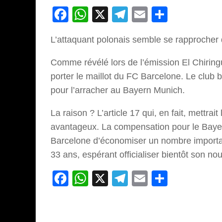
Facebook
WhatsApp
X
Telegram
Email
Partage
L’attaquant polonais semble se rapprocher
Comme révélé lors de l’émission El Chirin
porter le maillot du FC Barcelone. Le club 
pour l’arracher au Bayern Munich.
La raison ? L’article 17 qui, en fait, mettrai
avantageux. La compensation pour le Bayern
Barcelone d’économiser un nombre importan
33 ans, espérant officialiser bientôt son no
Facebook
WhatsApp
X
Telegram
Email
Partage