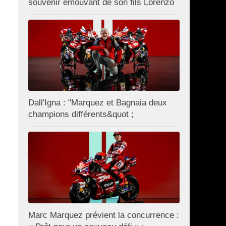
souvenir émouvant de son fils Lorenzo
Dall'Igna : "Marquez et Bagnaia deux
champions différents&quot ;
Marc Marquez prévient la concurrence :