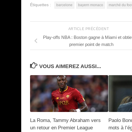
Étiquettes :
barcelone
bayern monaco
marché du foot
ARTICLE PRÉCÉDENT
Play-offs NBA : Boston gagne à Miami et obtien
premier point de match
VOUS AIMEREZ AUSSI...
La Roma, Tammy Abraham vers
Paolo Bon
un retour en Premier League
mots à l’é