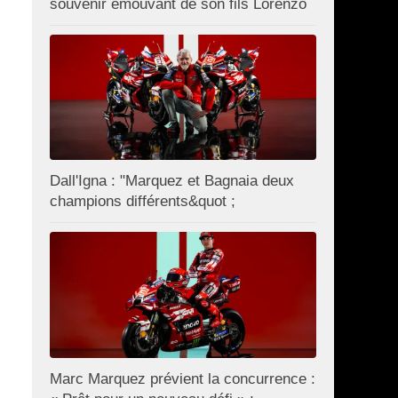
souvenir émouvant de son fils Lorenzo
Dall'Igna : "Marquez et Bagnaia deux
champions différents&quot ;
Marc Marquez prévient la concurrence :