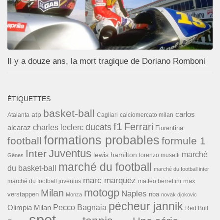
Il y a douze ans, la mort tragique de Doriano Romboni
ÉTIQUETTES
basket-ball
carlos
atp
Cagliari
calciomercato milan
Atalanta
f1
Ferrari
ducats
alcaraz
charles leclerc
Fiorentina
formations probables
football
formule 1
Inter
Juventus
marché
lewis hamilton
lorenzo musetti
Gênes
marché du football
du basket-ball
marché du football inter
marc marquez
max
marché du football juventus
matteo berrettini
motogp
Milan
Naples
verstappen
nba
Monza
novak djokovic
pécheur jannik
Pecco Bagnaia
Olimpia Milan
Red Bull
spot