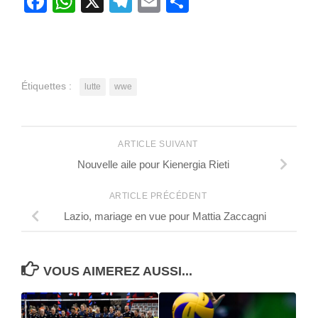
Facebook
WhatsApp
X
Telegram
Email
Partager
Étiquettes :
lutte
wwe
ARTICLE SUIVANT
Nouvelle aile pour Kienergia Rieti
ARTICLE PRÉCÉDENT
Lazio, mariage en vue pour Mattia Zaccagni
VOUS AIMEREZ AUSSI...