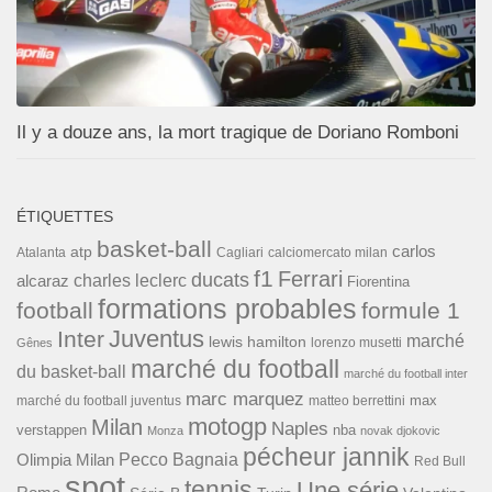
Il y a douze ans, la mort tragique de Doriano Romboni
ÉTIQUETTES
basket-ball
carlos
atp
Cagliari
calciomercato milan
Atalanta
f1
Ferrari
ducats
alcaraz
charles leclerc
Fiorentina
formations probables
football
formule 1
Inter
Juventus
marché
lewis hamilton
lorenzo musetti
Gênes
marché du football
du basket-ball
marché du football inter
marc marquez
max
marché du football juventus
matteo berrettini
motogp
Milan
Naples
verstappen
nba
Monza
novak djokovic
pécheur jannik
Pecco Bagnaia
Olimpia Milan
Red Bull
spot
tennis
Une série