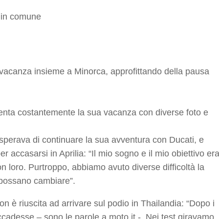
a in comune
vacanza insieme a Minorca, approfittando della pausa
enta costantemente la sua vacanza con diverse foto e
 sperava di continuare la sua avventura con Ducati, e
r accasarsi in Aprilia: “Il mio sogno e il mio obiettivo er
on loro. Purtroppo, abbiamo avuto diverse difficoltà la
 possano cambiare”.
n è riuscita ad arrivare sul podio in Thailandia: “Dopo i
accadesse – sono le parole a moto.it -. Nei test giravamo