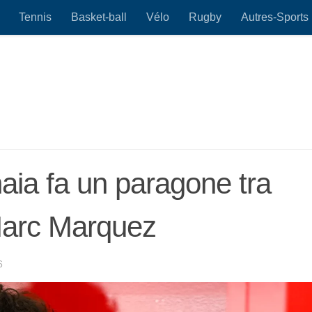
Tennis
Basket-ball
Vélo
Rugby
Autres-Sports
aia fa un paragone tra
Marc Marquez
6