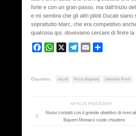
forte e con un gran passo, ma dall’inizio d
e mi sembra che gli altri piloti Ducati siano 
soprattutto Marc, che era competitivo anche
qualcosa qui, dovevamo cercare di finire la 
Facebook
WhatsApp
X
Telegram
Email
Partage
Étiquettes :
ducati
Pecco Bagnaia
Valentino Rossi
ARTICLE PRÉCÉDENT
Nuovi contatti con il grande obiettivo di mercato
Bayern Monaco vuole chiudere