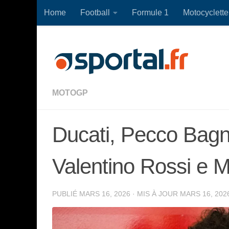
Home
Football
Formule 1
Motocyclette
Skip to content
MOTOGP
Ducati, Pecco Bagn
Valentino Rossi e 
PUBLIÉ
MARS 16, 2026
· MIS À JOUR
MARS 16, 202