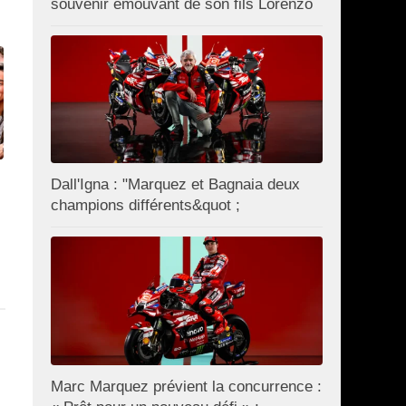
souvenir émouvant de son fils Lorenzo
Dall'Igna : "Marquez et Bagnaia deux
champions différents&quot ;
Marc Marquez prévient la concurrence :