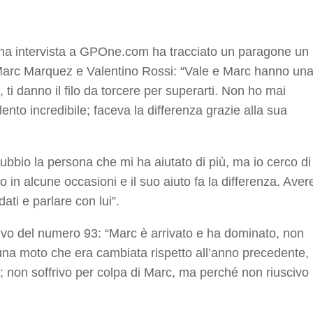
r
una intervista a GPOne.com ha tracciato un paragone un
Marc Marquez e Valentino Rossi: “Vale e Marc hanno un
 ti danno il filo da torcere per superarti. Non ho mai
nto incredibile; faceva la differenza grazie alla sua
.
dubbio la persona che mi ha aiutato di più, ma io cerco di
o in alcune occasioni e il suo aiuto fa la differenza. Aver
ati e parlare con lui”.
ivo del numero 93: “Marc è arrivato e ha dominato, non
e una moto che era cambiata rispetto all’anno precedente,
à; non soffrivo per colpa di Marc, ma perché non riuscivo