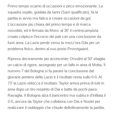
Primo tempo scarno di occasioni e poco emozionante. La
squadra ospite, guidata da Ianni (Sarri qualificato), fa la
partita in avvio ma fatica a creare occasioni da gol.
L’occasione più chiara del primo tempo è di marca
rossoblù, ed è firmata da Moro: al 30′ il centrocampista
croato colpisce l’incrocio dei pali con una conclusione da
fuori area. La Lazio perde verso la mezz’ora Gila per un
problema fisico, dentro al suo posto Provstgaard.
Ripresa decisamente più avvincente: Orsolini al 50′ sbaglia
un calcio di rigore, assegnato per un fallo in area di Motta. Il
numero 7 del Bologna si fa parare la conclusione dal
giovane portiere della Lazio e il risultato resta sullo 0-0. Al
73′ la Lazio sblocca il risultato: Taylor arriva prima di tutti in
area dopo un tiro respinto di Dia e batte da pochi passi
Ravaglia. Il Bologna alza il baricentro ma subisce d’infilata il
2-0, ancora da Taylor che collabora con Dia e Noslin per
realizzare il raddoppio che chiude definitivamente la partita.