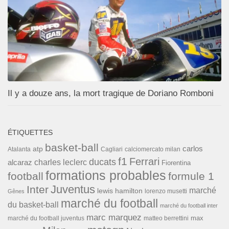
Il y a douze ans, la mort tragique de Doriano Romboni
ÉTIQUETTES
basket-ball
carlos
atp
Cagliari
calciomercato milan
Atalanta
f1
Ferrari
ducats
alcaraz
charles leclerc
Fiorentina
formations probables
football
formule 1
Inter
Juventus
marché
lewis hamilton
lorenzo musetti
Gênes
marché du football
du basket-ball
marché du football inter
marc marquez
max
marché du football juventus
matteo berrettini