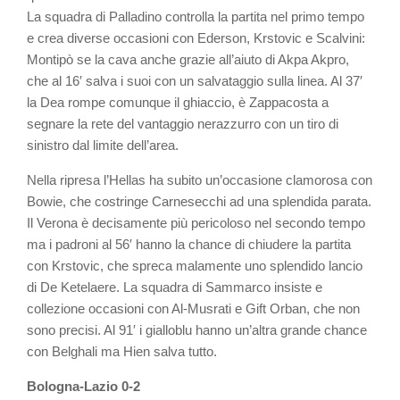
La squadra di Palladino controlla la partita nel primo tempo
e crea diverse occasioni con Ederson, Krstovic e Scalvini:
Montipò se la cava anche grazie all’aiuto di Akpa Akpro,
che al 16′ salva i suoi con un salvataggio sulla linea. Al 37′
la Dea rompe comunque il ghiaccio, è Zappacosta a
segnare la rete del vantaggio nerazzurro con un tiro di
sinistro dal limite dell’area.
Nella ripresa l’Hellas ha subito un’occasione clamorosa con
Bowie, che costringe Carnesecchi ad una splendida parata.
Il Verona è decisamente più pericoloso nel secondo tempo
ma i padroni al 56′ hanno la chance di chiudere la partita
con Krstovic, che spreca malamente uno splendido lancio
di De Ketelaere. La squadra di Sammarco insiste e
collezione occasioni con Al-Musrati e Gift Orban, che non
sono precisi. Al 91′ i gialloblu hanno un’altra grande chance
con Belghali ma Hien salva tutto.
Bologna-Lazio 0-2