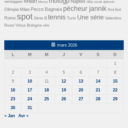
motogp
Milan
Naples
verstappen
nba
Monza
novak djokovic
pécheur jannik
Pecco Bagnaia
Olimpia Milan
Red Bull
spot
tennis
Une série
Rome
Turin
Valentino
Série B
Rossi
Virtus Bologna
vélo
mars 2026
L
M
M
J
V
S
D
1
2
3
4
5
6
7
8
9
10
11
12
13
14
15
16
17
18
19
20
21
22
23
24
25
26
27
28
29
30
31
« Jan
Avr »