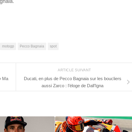
gnaia.
r
motogp
Pecco Bagnaia
spot
ARTICLE SUIVANT
» Ma
Ducati, en plus de Pecco Bagnaia sur les boucliers
aussi Zarco : l’éloge de Dall’Igna