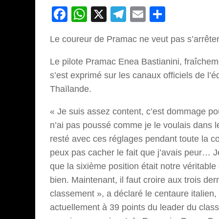
Facebook
WhatsApp
X
Telegram
Email
Partage
Le coureur de Pramac ne veut pas s’arrêter
Le pilote Pramac Enea Bastianini, fraîcheme
s’est exprimé sur les canaux officiels de l
Thaïlande.
« Je suis assez content, c’est dommage pou
n’ai pas poussé comme je le voulais dans le 
resté avec ces réglages pendant toute la cou
peux pas cacher le fait que j’avais peur… Je
que la sixième position était notre véritabl
bien. Maintenant, il faut croire aux trois
classement », a déclaré le centaure italie
actuellement à 39 points du leader du clas