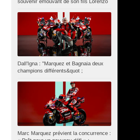
souvenir émouvant de son fils Lorenzo
Dall'Igna : "Marquez et Bagnaia deux
champions différents&quot ;
Marc Marquez prévient la concurrence :