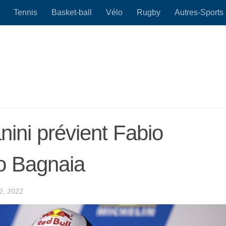
Tennis
Basket-ball
Vélo
Rugby
Autres-Sports
nini prévient Fabio
o Bagnaia
, 2022