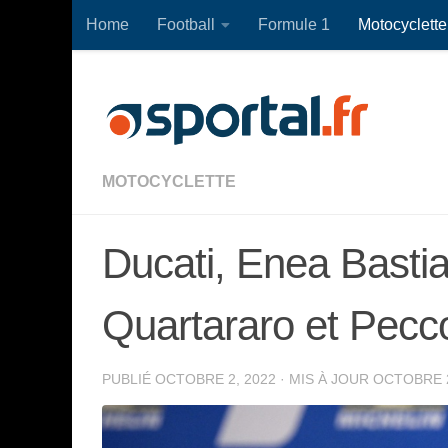
Home
Football
Formule 1
Motocyclette
Skip to content
MOTOCYCLETTE
Ducati, Enea Bastia
Quartararo et Pecc
PUBLIÉ
OCTOBRE 2, 2022
· MIS À JOUR
OCTOBRE 2