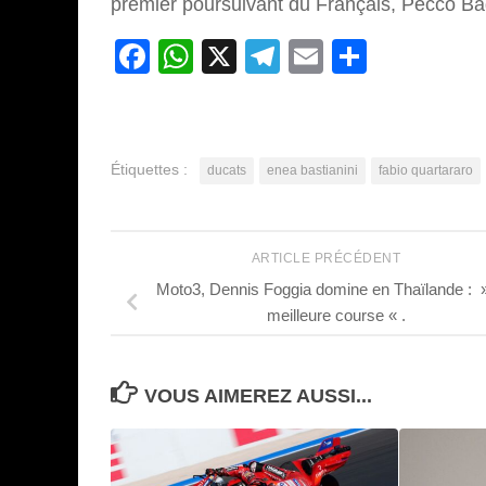
premier poursuivant du Français, Pecco Ba
Facebook
WhatsApp
X
Telegram
Email
Partage
Étiquettes :
ducats
enea bastianini
fabio quartararo
ARTICLE PRÉCÉDENT
Moto3, Dennis Foggia domine en Thaïlande : 
meilleure course « .
VOUS AIMEREZ AUSSI...