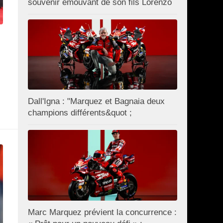
souvenir émouvant de son fils Lorenzo
Dall'Igna : "Marquez et Bagnaia deux
champions différents&quot ;
Marc Marquez prévient la concurrence :