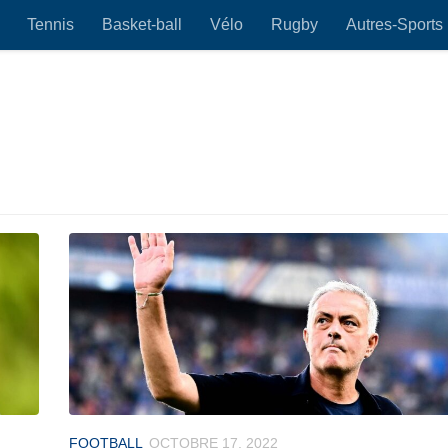
Tennis
Basket-ball
Vélo
Rugby
Autres-Sports
FOOTBALL
OCTOBRE 17, 2022