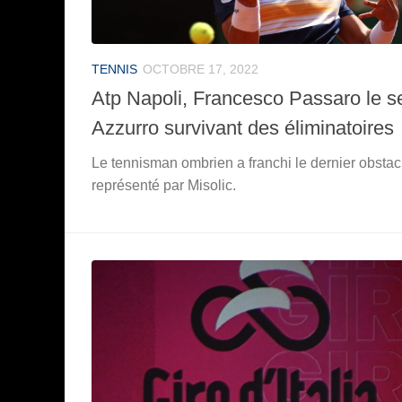
TENNIS
OCTOBRE 17, 2022
Atp Napoli, Francesco Passaro le s
Azzurro survivant des éliminatoires
Le tennisman ombrien a franchi le dernier obstac
représenté par Misolic.