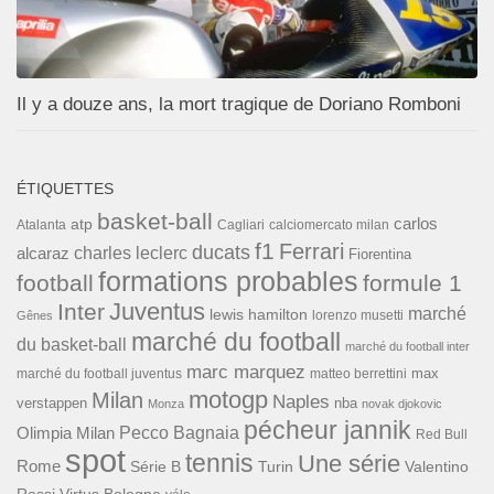
Il y a douze ans, la mort tragique de Doriano Romboni
ÉTIQUETTES
basket-ball
carlos
atp
Cagliari
calciomercato milan
Atalanta
f1
Ferrari
ducats
alcaraz
charles leclerc
Fiorentina
formations probables
football
formule 1
Inter
Juventus
marché
lewis hamilton
lorenzo musetti
Gênes
marché du football
du basket-ball
marché du football inter
marc marquez
max
marché du football juventus
matteo berrettini
motogp
Milan
Naples
verstappen
nba
Monza
novak djokovic
pécheur jannik
Pecco Bagnaia
Olimpia Milan
Red Bull
spot
tennis
Une série
Rome
Turin
Valentino
Série B
Rossi
Virtus Bologna