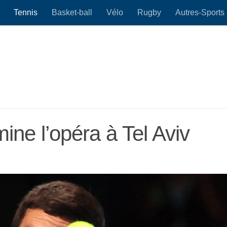
Tennis
Basket-ball
Vélo
Rugby
Autres-Sports
ine l’opéra à Tel Aviv