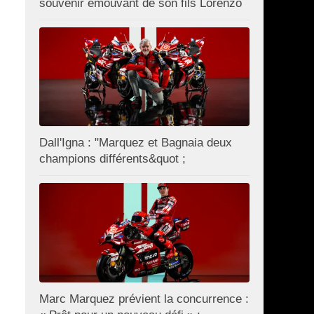
souvenir émouvant de son fils Lorenzo
Dall'Igna : "Marquez et Bagnaia deux
champions différents&quot ;
Marc Marquez prévient la concurrence :