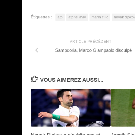
Étiquettes :
atp
atp tel aviv
marin cilic
novak djokov
ARTICLE PRÉCÉDENT
Sampdoria, Marco Giampaolo disculpé
VOUS AIMEREZ AUSSI...