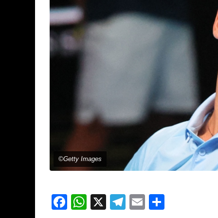
©Getty Images
Facebook
WhatsApp
X
Telegram
Email
Partage