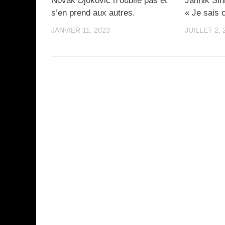
Novak Djokovic n’oublie pas et
Jannik Sin
s’en prend aux autres.
« Je sais c
JANVIER 11, 2023
JUILLET 2, 