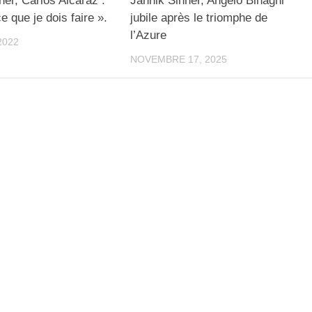
ner, Carlos Alcaraz :
Jannik Sinner, Angelo Binaghi
e que je dois faire ».
jubile après le triomphe de
l’Azure
2022
NOVEMBRE 17, 2025