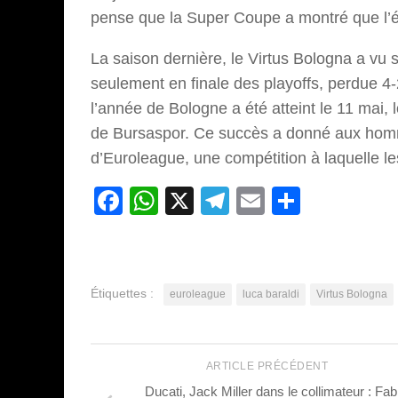
pense que la Super Coupe a montré que l’éq
La saison dernière, le Virtus Bologna a vu 
seulement en finale des playoffs, perdue 4-
l’année de Bologne a été atteint le 11 mai, 
de Bursaspor. Ce succès a donné aux homme
d’Euroleague, une compétition à laquelle le
Facebook
WhatsApp
X
Telegram
Email
Partage
Étiquettes :
euroleague
luca baraldi
Virtus Bologna
ARTICLE PRÉCÉDENT
Ducati, Jack Miller dans le collimateur : Fab