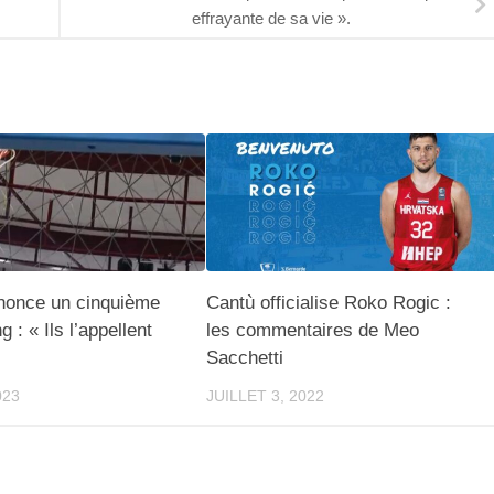
effrayante de sa vie ».
nonce un cinquième
Cantù officialise Roko Rogic :
 : « Ils l’appellent
les commentaires de Meo
Sacchetti
023
JUILLET 3, 2022