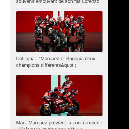
souvenir émouvant de son fils Lorenzo
Dall'Igna : "Marquez et Bagnaia deux
champions différents&quot ;
Marc Marquez prévient la concurrence :